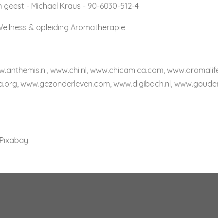
en geest - Michael Kraus - 90-6030-512-4
ellness & opleiding Aromatherapie
.anthemis.nl, www.chi.nl, www.chicamica.com, www.aromalifes
a.org, www.gezonderleven.com, www.digibach.nl, www.gouden
 Pixabay.