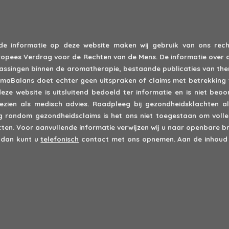
 de informatie op deze website maken wij gebruik van ons recht
 Europees Verdrag voor de Rechten van de Mens. De informatie over 
epassingen binnen de aromatherapie, bestaande publicaties van th
romaBalans doet echter geen uitspraken of claims met betrekking 
deze website is uitsluitend bedoeld ter informatie en is niet be
zien als medisch advies. Raadpleeg bij gezondheidsklachten alt
rondom gezondheidsclaims is het ons niet toegestaan om volled
en. Voor aanvullende informatie verwijzen wij u naar openbare br
 dan kunt u
telefonisch
contact met ons opnemen. Aan de inhoud 