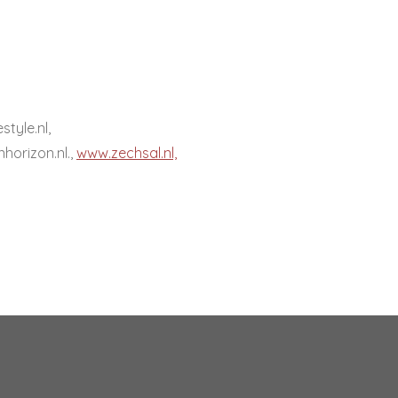
tyle.nl,
horizon.nl.,
www.zechsal.nl,