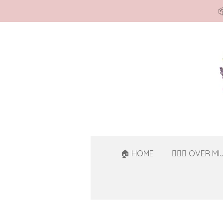

Ga
direct
naar
de
hoofdinhoud
🏠 HOME
🙋🏻‍♀️ OVER MI