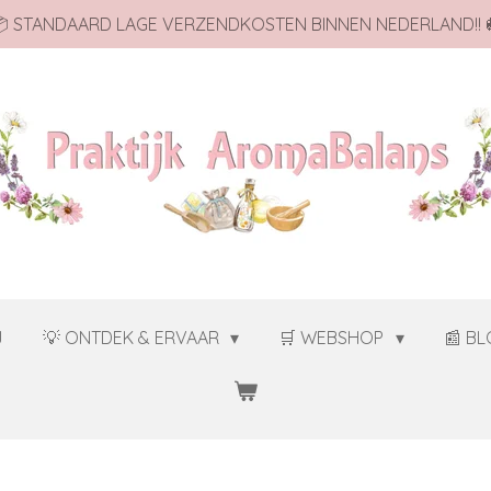
 STANDAARD LAGE VERZENDKOSTEN BINNEN NEDERLAND!! 
J
💡 ONTDEK & ERVAAR
🛒 WEBSHOP
📰 B