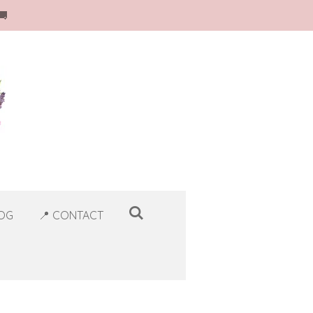
🚚
LOG
📍 CONTACT