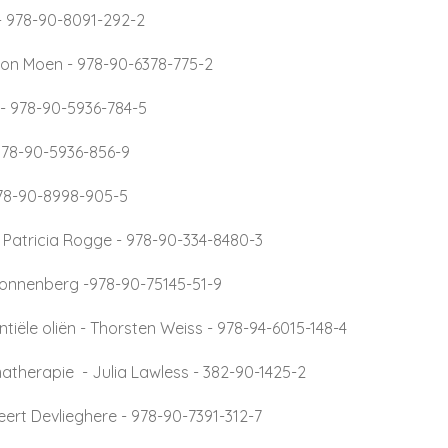
 978-90-8091-292-2
on Moen - 978-90-6378-775-2
 - 978-90-5936-784-5
 978-90-5936-856-9
978-90-8998-905-5
 Patricia Rogge - 978-90-334-8480-3
Sonnenberg -
978-90-75145-51-9
tiële oliën - Thorsten Weiss - 978-94-6015-148-4
ma
therapie - Julia Lawless - 382-90-1425-2
eert Devlieghere - 978-90-7391-312-7