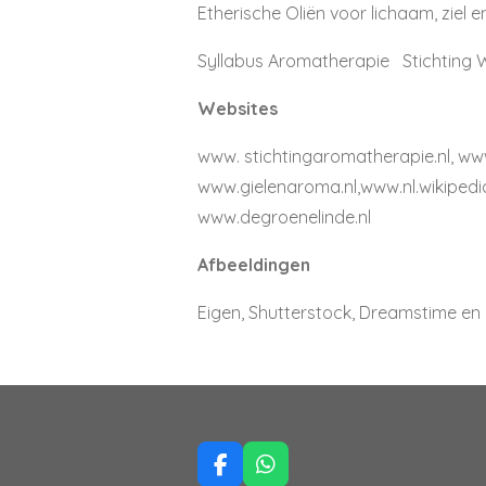
Etherische Oliën voor lichaam, ziel 
Syllabus Aromatherapie Stichting W
Websites
www. stichtingaromatherapie.nl, www
www.gielenaroma.nl,www.nl.wikipedi
www.degroenelinde.nl
Afbeeldingen
Eigen, Shutterstock, Dreamstime en
F
W