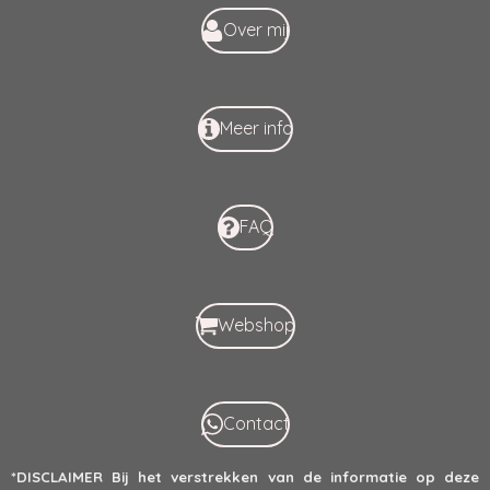
o
p
k
p
Over mij
Meer info
FAQ
Webshop
Contact
*DISCLAIMER
Bij het verstrekken van de informatie op deze