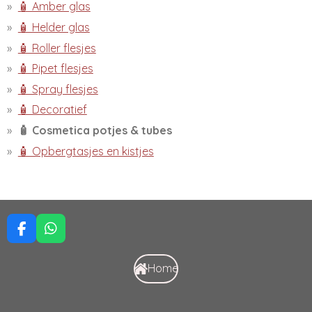
🧴 Amber glas
🧴 Helder glas
🧴 Roller flesjes
🧴 Pipet flesjes
🧴 Spray flesjes
🧴 Decoratief
🧴 Cosmetica potjes & tubes
🧴 Opbergtasjes en kistjes
F
W
a
h
c
a
Home
e
t
b
s
o
A