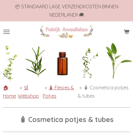
📦 STANDAARD LAGE VERZENDKOSTEN BINNEN
Ga
NEDERLAND!! 🚚
direct
naar
de
hoofdinhoud
🏠
»
🛒
»
🧴 Flesjes &
»
🧴 Cosmetica potjes
Home
Webshop
Potjes
& tubes
🧴 Cosmetica potjes & tubes