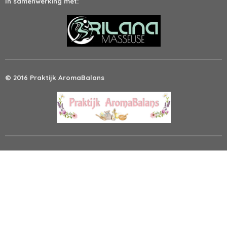
In samenwerking met:
© 2016 Praktijk AromaBalans