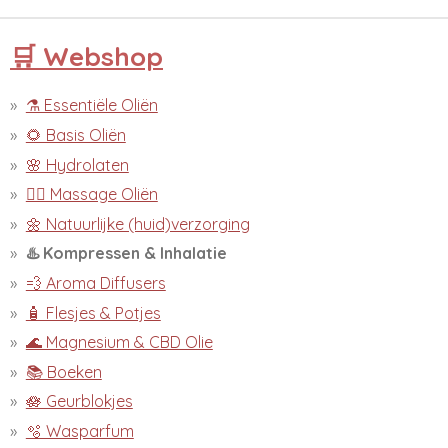
🛒 Webshop
⚗️ Essentiële Oliën
🌻 Basis Oliën
🌸 Hydrolaten
💆‍♀️ Massage Oliën
🌼 Natuurlijke (huid)verzorging
♨️ Kompressen & Inhalatie
💨 Aroma Diffusers
🧴 Flesjes & Potjes
🌊 Magnesium & CBD Olie
📚 Boeken
🪷 Geurblokjes
🫧 Wasparfum