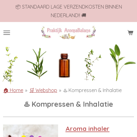
📦 STANDAARD LAGE VERZENDKOSTEN BINNEN
Ga
NEDERLAND!! 🚚
direct
naar
de
hoofdinhoud
🏠 Home
»
🛒 Webshop
»
♨️ Kompressen & Inhalatie
♨️ Kompressen & Inhalatie
Aroma inhaler