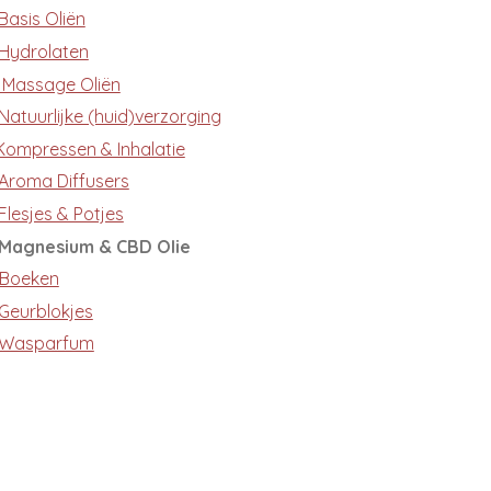
Basis Oliën
 Hydrolaten
♀️ Massage Oliën
Natuurlijke (huid)verzorging
 Kompressen & Inhalatie
 Aroma Diffusers
Flesjes & Potjes
 Magnesium & CBD Olie
 Boeken
 Geurblokjes
 Wasparfum