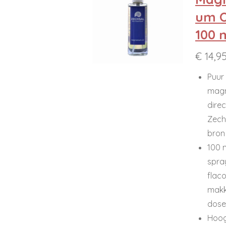
um O
100 m
€ 14,9
Puur
mag
direc
Zech
bron
100 
spra
flac
makk
dose
Hoog