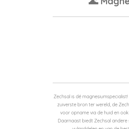
🌊 Magne
Zechsal is dé magnesiumspecialist!
zuiverste bron ter wereld, de Zech
voor opname via de huid en ook 
Daarnaast biedt Zechsal andere
vulmiddelen en van de beste