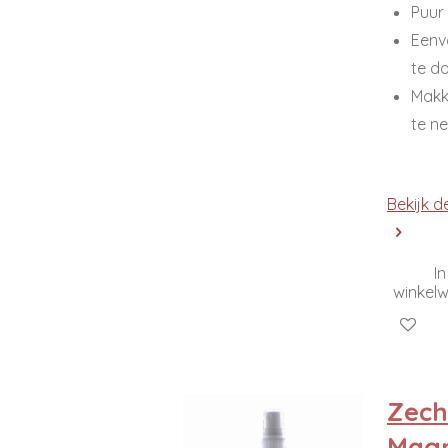
Puur
Eenv
te d
Makke
te n
Bekijk d
In
winkel
Zech
Magn