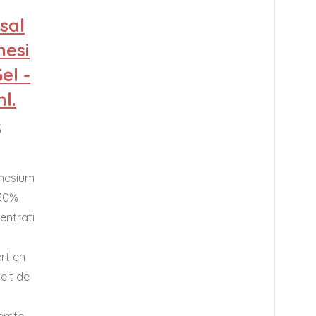
sal
esi
el -
l.
5
nesium
(30%
entrati
rt en
elt de
erste