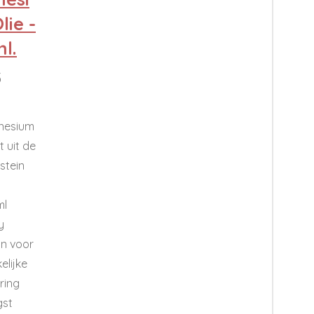
lie -
l.
5
nesium
t uit de
stein
ml
y
on voor
elijke
ring
st