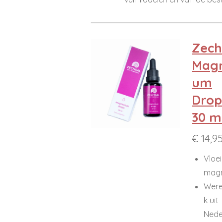
Zech
Magn
um
Drop
30 ml
€ 14,9
Vloe
mag
Were
k uit
Nede