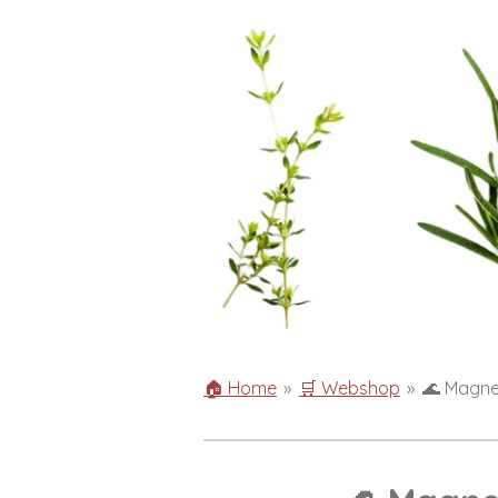
🏠 Home
»
🛒 Webshop
»
🌊 Magne