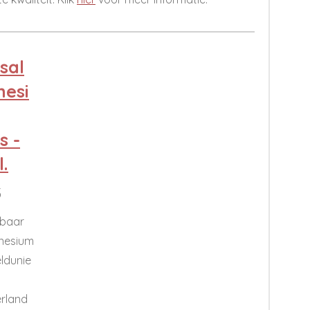
sal
esi
s -
.
5
ibaar
nesium
ldunie
rland