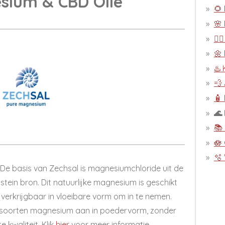
sium & CBD Olie
🌻 
🌸
💆‍
🌼 
♨️
💨
🧴 
🌊
📚
🪷
🫧
De basis van Zechsal is magnesiumchloride uit de
stein bron. Dit natuurlijke magnesium is geschikt
verkrijgbaar in vloeibare vorm om in te nemen.
 soorten magnesium aan in poedervorm, zonder
 kwaliteit. Klik
hier
voor meer informatie.