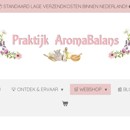
 STANDAARD LAGE VERZENDKOSTEN BINNEN NEDERLAND!! 
J
💡 ONTDEK & ERVAAR
🛒 WEBSHOP
📰 B