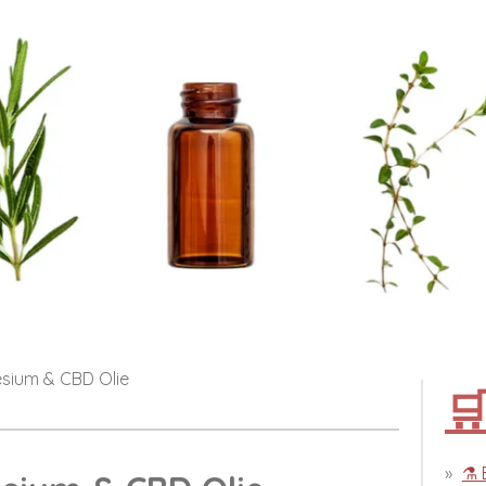
sium & CBD Olie

⚗️ 