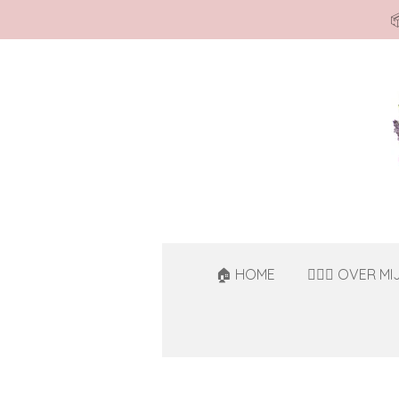

Ga
direct
naar
de
hoofdinhoud
🏠 HOME
🙋🏻‍♀️ OVER MI