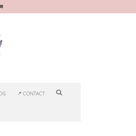
🚚
LOG
📍 CONTACT