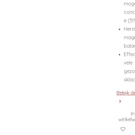
moge
conc
e (3
Herst
mag
bala
Effec
vele
gezo
skla
Bekijk d
In
winkel