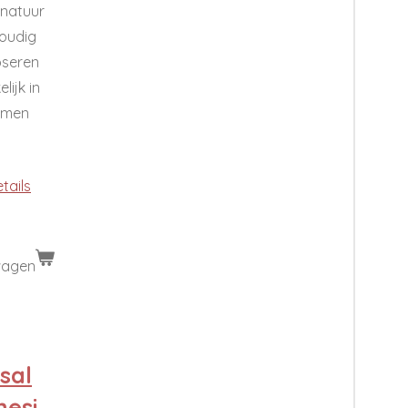
 natuur
oudig
oseren
lijk in
emen
etails
wagen
sal
esi