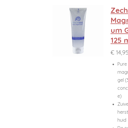
Zech
Magn
um G
125 m
€ 14,9
Pure
mag
gel 
conc
e)
Zuive
herst
huid
De e