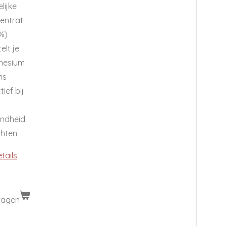
lijke
entrati
1%)
elt je
nesium
ns
tief bij
ndheid
chten
etails
wagen