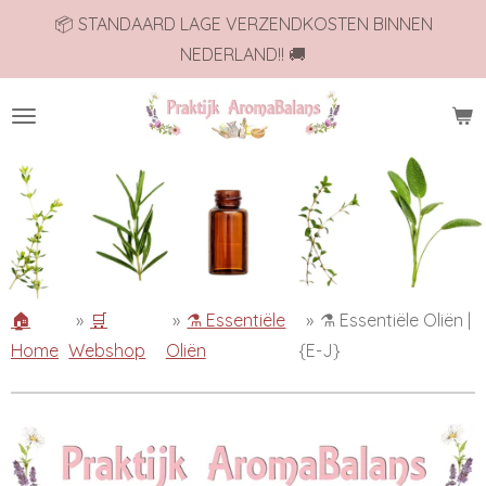
📦 STANDAARD LAGE VERZENDKOSTEN BINNEN
Ga
NEDERLAND!! 🚚
direct
naar
de
hoofdinhoud
🏠
»
🛒
»
⚗️ Essentiële
»
⚗️ Essentiële Oliën |
Home
Webshop
Oliën
{E-J}