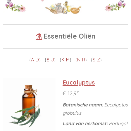
⚗️
Essentiële Oliën
{
A-D
} {
E-J
} {
K-M
} {
N-R
} {
S-Z
}
Eucalyptus
€ 12,95
Botanische naam:
Eucalyptus
globulus
Land van herkomst:
Portugal