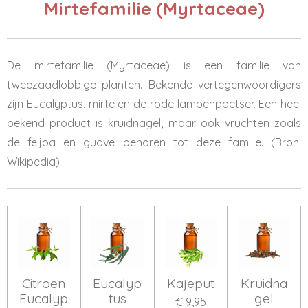
Mirtefamilie (Myrtaceae)
De mirtefamilie (Myrtaceae) is een familie van
tweezaadlobbige planten. Bekende vertegenwoordigers
zijn Eucalyptus, mirte en de rode lampenpoetser. Een heel
bekend product is kruidnagel, maar ook vruchten zoals
de feijoa en guave behoren tot deze familie. (Bron:
Wikipedia)
Citroen
Eucalyp
Kajeput
Kruidna
Eucalyp
tus
gel
€ 9,95