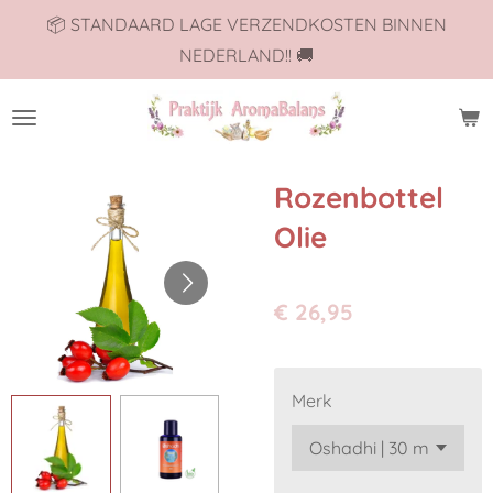
📦 STANDAARD LAGE VERZENDKOSTEN BINNEN
Ga
NEDERLAND!! 🚚
direct
naar
de
hoofdinhoud
Rozenbottel
Olie
€ 26,95
Merk