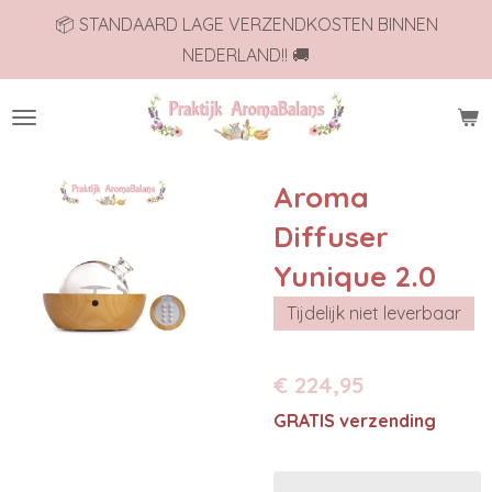
📦 STANDAARD LAGE VERZENDKOSTEN BINNEN
Ga
NEDERLAND!! 🚚
direct
naar
de
hoofdinhoud
Aroma
Diffuser
Yunique 2.0
Tijdelijk niet leverbaar
€ 224,95
GRATIS verzending