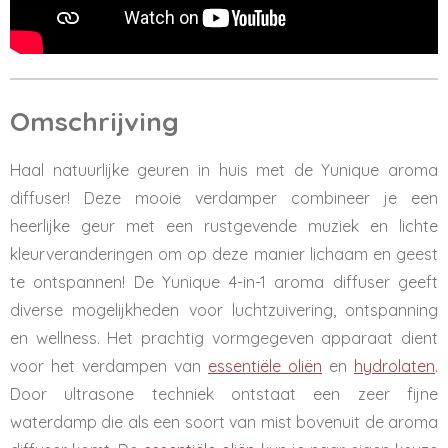
Omschrijving
Haal natuurlijke geuren in huis met de Yunique aroma
diffuser! Deze mooie verdamper combineer je een
heerlijke geur met een rustgevende muziek en lichte
kleurveranderingen om op deze manier lichaam en geest
te ontspannen! De Yunique 4-in-1 aroma diffuser geeft
diverse mogelijkheden voor luchtzuivering, ontspanning
en wellness. Het prachtig vormgegeven apparaat dient
voor het verdampen van
essentiële oliën
en
hydrolaten
.
Door ultrasone techniek ontstaat een zeer fijne
waterdamp die als een soort van mist bovenuit de aroma