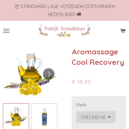
📦 STANDAARD LAGE VERZENDKOSTEN BINNEN
Ga
NEDERLAND!! 🚚
direct
naar
de
hoofdinhoud
Aromassage
Cool Recovery
€ 18,95
Merk