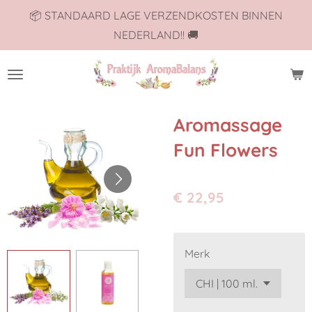
📦 STANDAARD LAGE VERZENDKOSTEN BINNEN
Ga
NEDERLAND!! 🚚
direct
naar
de
hoofdinhoud
Aromassage
Fun Flowers
€ 22,95
Merk