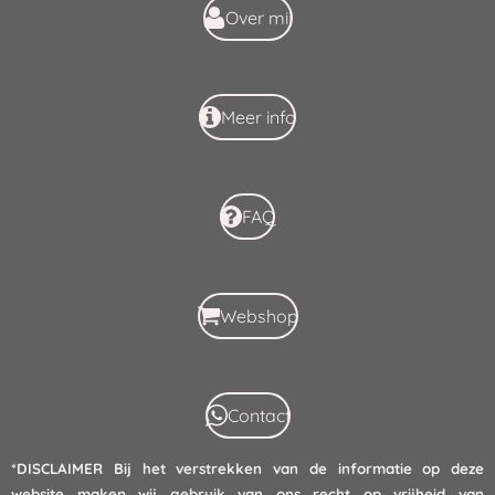
k
p
Over mij
Meer info
FAQ
Webshop
Contact
*DISCLAIMER
Bij het verstrekken van de informatie op deze
website maken wij gebruik van ons recht op vrijheid van