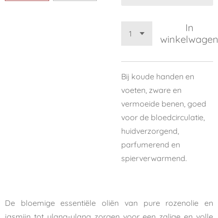
In
winkelwage
Bij koude handen en
voeten, zware en
vermoeide benen, goed
voor de bloedcirculatie,
huidverzorgend,
parfumerend en
spierverwarmend.
De bloemige essentiële oliën van pure rozenolie en
jasmijn tot ylang-ylang zorgen voor een zalige en volle