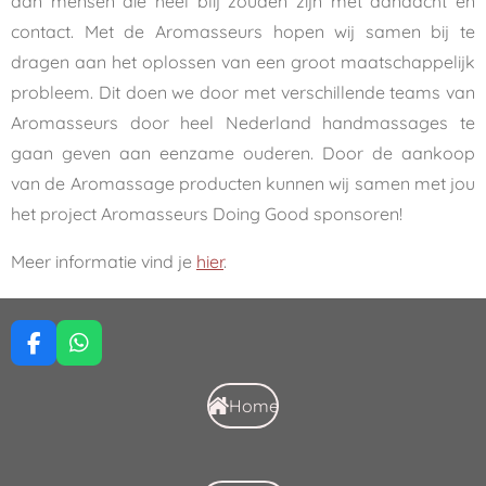
aan mensen die heel blij zouden zijn met aandacht en
contact. Met de Aromasseurs hopen wij samen bij te
dragen aan het oplossen van een groot maatschappelijk
probleem. Dit doen we door met verschillende teams van
Aromasseurs door heel Nederland handmassages te
gaan geven aan eenzame ouderen. Door de aankoop
van de Aromassage producten kunnen wij samen met jou
het project Aromasseurs Doing Good sponsoren!
Meer informatie vind je
hier
.
F
W
a
h
c
a
Home
e
t
b
s
o
A
o
p