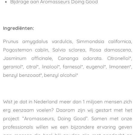
Bijdrage aan Aromasseurs Doing Good
Ingrediënten:
Prunus amygdalus var.dulcis, Simmondsia californica,
Pogostemon cablin, Salvia sclarea, Rosa damascena,
Jasminum officinale, Cananga odorata. Citronellol*,
geraniol*, citral*, linalool*, farnesol*, eugenol*, limoneen*,
benzyl benzoaat*, benzyl alcohol*
Wist je dat in Nederland meer dan 1 miljoen mensen zich
erg eenzaam voelen? Daarom zijn wij gestart met het
project: “Aromasseurs, Doing Good”. Samen met onze
professionals willen we een bijzondere ervaring geven