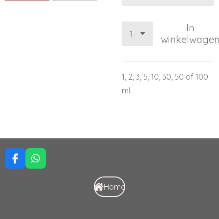
In
winkelwage
1, 2, 3, 5, 10, 30, 50 of 100
ml.
F
W
a
h
c
a
Home
e
t
b
s
o
A
o
p