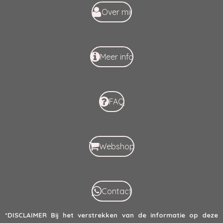
k
p
Over mij
Meer info
FAQ
Webshop
Contact
*DISCLAIMER
Bij het verstrekken van de informatie op deze