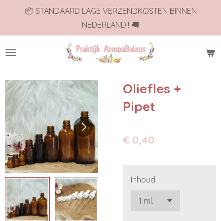
📦 STANDAARD LAGE VERZENDKOSTEN BINNEN
Ga
NEDERLAND!! 🚚
direct
naar
de
hoofdinhoud
Oliefles +
Pipet
€ 0,40
Inhoud