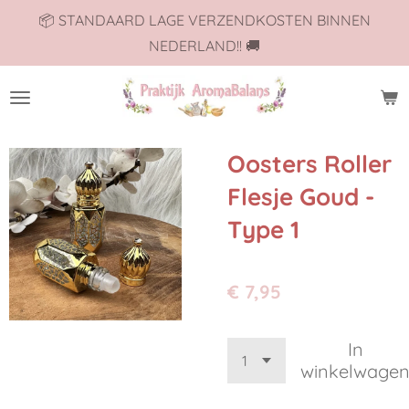
📦 STANDAARD LAGE VERZENDKOSTEN BINNEN
Ga
NEDERLAND!! 🚚
direct
naar
de
hoofdinhoud
Oosters Roller
Flesje Goud -
Type 1
€ 7,95
In
winkelwage