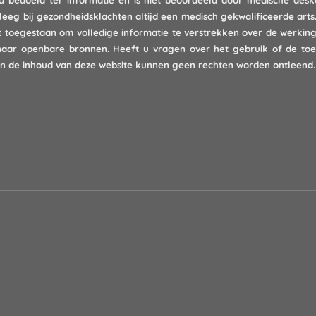
end bedoeld ter informatie en is niet beoordeeld door medische des
leeg bij gezondheidsklachten altijd een medisch gekwalificeerde a
t toegestaan om volledige informatie te verstrekken over de werkin
 naar openbare bronnen. Heeft u vragen over het gebruik of de to
n de inhoud van deze website kunnen geen rechten worden ontleend