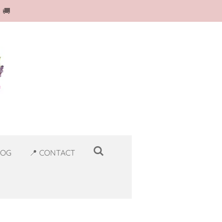
 🚚
LOG
📍 CONTACT