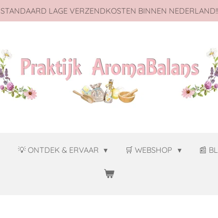
 STANDAARD LAGE VERZENDKOSTEN BINNEN NEDERLAND!!
J
💡 ONTDEK & ERVAAR
🛒 WEBSHOP
📰 B