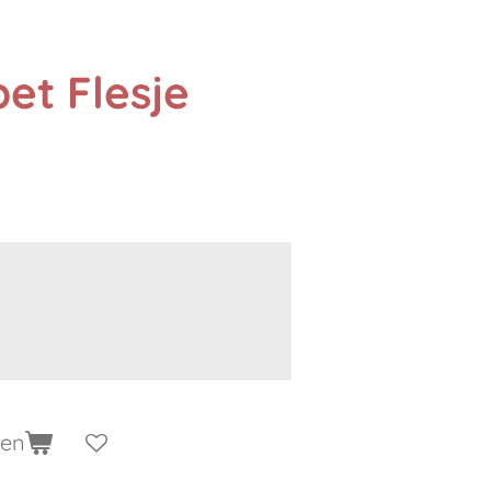
et Flesje
gen