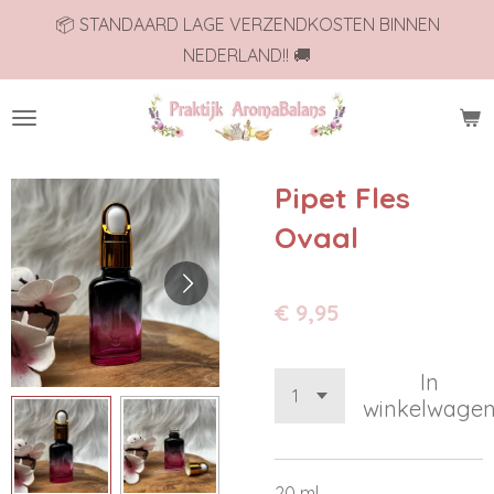
📦 STANDAARD LAGE VERZENDKOSTEN BINNEN
Ga
NEDERLAND!! 🚚
direct
naar
de
hoofdinhoud
Pipet Fles
Ovaal
€ 9,95
In
winkelwage
20 ml.