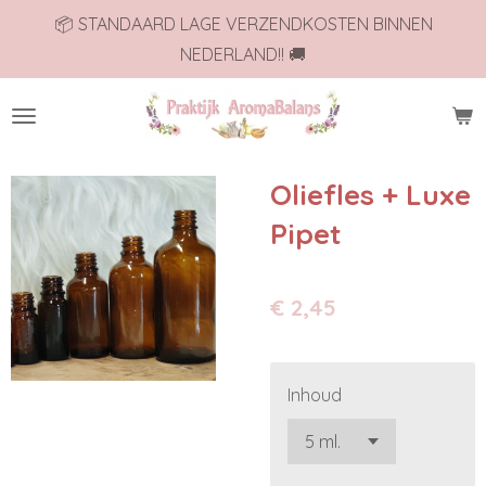
📦 STANDAARD LAGE VERZENDKOSTEN BINNEN
Ga
NEDERLAND!! 🚚
direct
naar
de
hoofdinhoud
Oliefles + Luxe
Pipet
€ 2,45
Inhoud