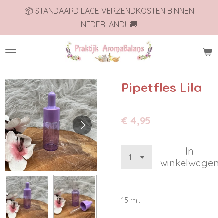
📦 STANDAARD LAGE VERZENDKOSTEN BINNEN
Ga
NEDERLAND!! 🚚
direct
naar
de
hoofdinhoud
Pipetfles Lila
€ 4,95
In
winkelwage
15 ml.