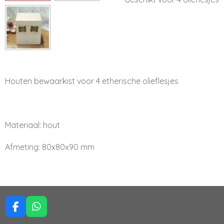
Houten bewaarkist voor 4 etherische olieflesjes
Materiaal: hout
Afmeting: 80x80x90 mm
F
W
a
h