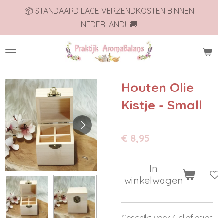
📦 STANDAARD LAGE VERZENDKOSTEN BINNEN
Ga
NEDERLAND!! 🚚
direct
naar
de
hoofdinhoud
Houten Olie
Kistje - Small
€ 8,95
In
winkelwagen
Geschikt voor 4 olieflesjes