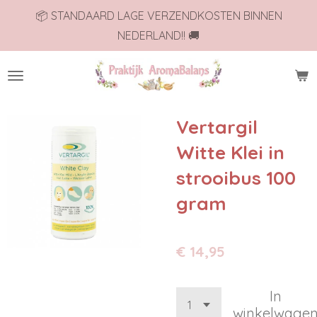
📦 STANDAARD LAGE VERZENDKOSTEN BINNEN
Ga
NEDERLAND!! 🚚
direct
naar
de
hoofdinhoud
Vertargil
Witte Klei in
strooibus 100
gram
€ 14,95
In
winkelwage