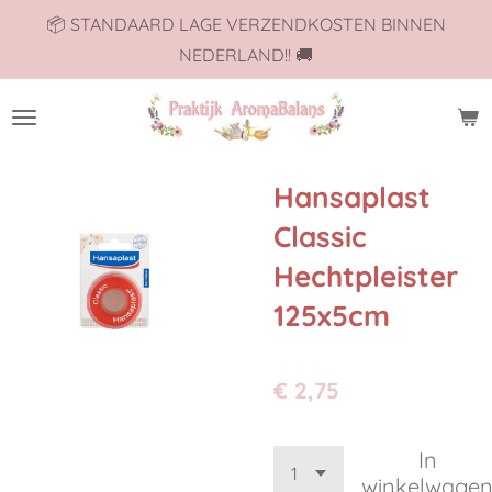
📦 STANDAARD LAGE VERZENDKOSTEN BINNEN
Ga
NEDERLAND!! 🚚
direct
naar
de
hoofdinhoud
Hansaplast
Classic
Hechtpleister
125x5cm
€ 2,75
In
winkelwage