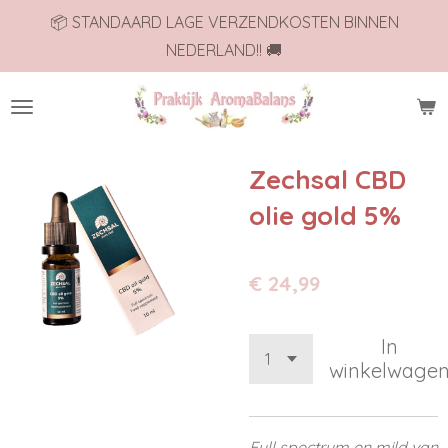
📦 STANDAARD LAGE VERZENDKOSTEN BINNEN
Ga
NEDERLAND!! 🚚
direct
naar
de
hoofdinhoud
Zechsal CBD
olie gold 5%
€ 24,99
In
winkelwage
Full spectrum en mild van