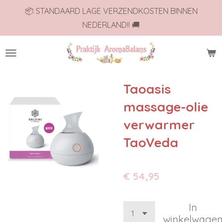
📦 STANDAARD LAGE VERZENDKOSTEN BINNEN
Ga
NEDERLAND!! 🚚
direct
naar
de
hoofdinhoud
Taoasis
massage-olie
verwarmer
TaoVeda
€ 54,95
In
winkelwage