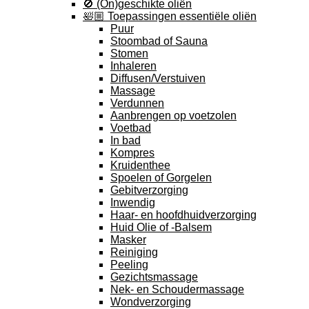
🚫 (On)geschikte oliën
🛀🏼 Toepassingen essentiële oliën
Puur
Stoombad of Sauna
Stomen
Inhaleren
Diffusen/Verstuiven
Massage
Verdunnen
Aanbrengen op voetzolen
Voetbad
In bad
Kompres
Kruidenthee
Spoelen of Gorgelen
Gebitverzorging
Inwendig
Haar- en hoofdhuidverzorging
Huid Olie of -Balsem
Masker
Reiniging
Peeling
Gezichtsmassage
Nek- en Schoudermassage
Wondverzorging