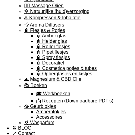
💆‍♀️ Massage Oliën
🌼 Natuurlijke (huid)verzorging
♨️ Kompressen & Inhalatie
💨 Aroma Diffusers
🧴 Flesjes & Potjes
🧴 Amber glas
🧴 Helder glas
🧴 Roller flesjes
🧴 Pipet flesjes
🧴 Spray flesjes
🧴 Decoratief
🧴 Cosmetica potjes & tubes
🧴 Opbergtasjes en kistjes
🌊 Magnesium & CBD Olie
📚 Boeken
🎓 Werkboeken
📩 Recepten (Downloadbare PDF's)
🪷 Geurblokjes
Amberblokjes
Accessoires
🫧 Wasparfum
📰 BLOG
📍 Contact