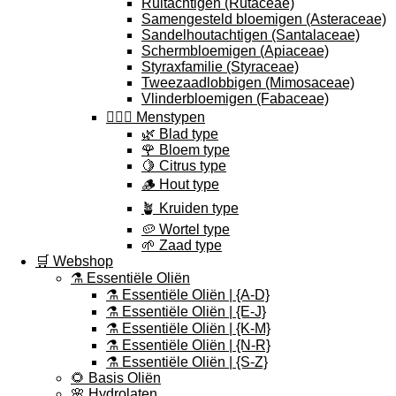
Ruitachtigen (Rutaceae)
Samengesteld bloemigen (Asteraceae)
Sandelhoutachtigen (Santalaceae)
Schermbloemigen (Apiaceae)
Styraxfamilie (Styraceae)
Tweezaadlobbigen (Mimosaceae)
Vlinderbloemigen (Fabaceae)
🕵🏽‍♀️ Menstypen
🌿 Blad type
🌹 Bloem type
🍋 Citrus type
🪵 Hout type
🪴 Kruiden type
🥔 Wortel type
🌱 Zaad type
🛒 Webshop
⚗️ Essentiële Oliën
⚗️ Essentiële Oliën | {A-D}
⚗️ Essentiële Oliën | {E-J}
⚗️ Essentiële Oliën | {K-M}
⚗️ Essentiële Oliën | {N-R}
⚗️ Essentiële Oliën | {S-Z}
🌻 Basis Oliën
🌸 Hydrolaten