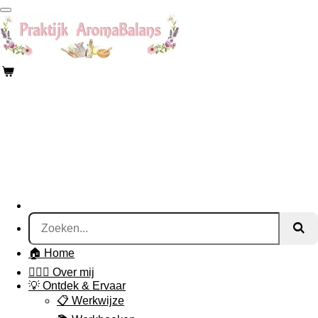
Ga
direct
naar
de
hoofdinhoud
🏠 Home
🙋🏻‍♀️ Over mij
💡 Ontdek & Ervaar
📋 Werkwijze