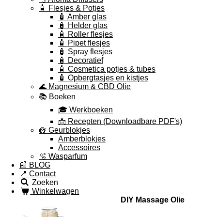
🧴 Flesjes & Potjes
🧴 Amber glas
🧴 Helder glas
🧴 Roller flesjes
🧴 Pipet flesjes
🧴 Spray flesjes
🧴 Decoratief
🧴 Cosmetica potjes & tubes
🧴 Opbergtasjes en kistjes
🌊 Magnesium & CBD Olie
📚 Boeken
🎓 Werkboeken
📩 Recepten (Downloadbare PDF's)
🪷 Geurblokjes
Amberblokjes
Accessoires
🫧 Wasparfum
📰 BLOG
📍 Contact
Zoeken
Winkelwagen
DIY Massage Olie