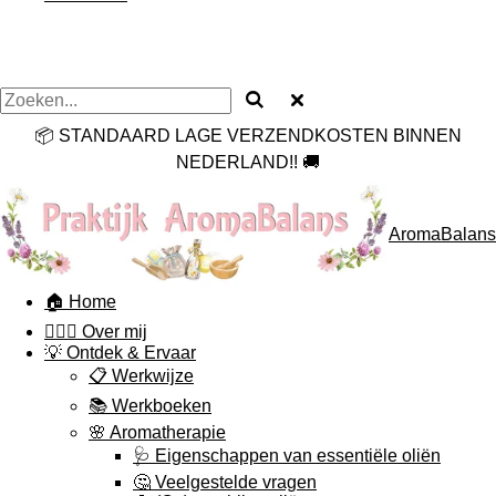
📦 STANDAARD LAGE VERZENDKOSTEN BINNEN
NEDERLAND!! 🚚
AromaBalans
🏠 Home
🙋🏻‍♀️ Over mij
💡 Ontdek & Ervaar
📋 Werkwijze
📚 Werkboeken
🌸 Aromatherapie
🩺 Eigenschappen van essentiële oliën
🤔 Veelgestelde vragen