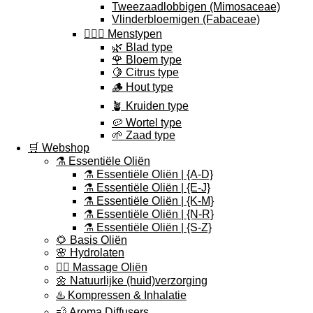
Tweezaadlobbigen (Mimosaceae)
Vlinderbloemigen (Fabaceae)
🕵🏽‍♀️ Menstypen
🌿 Blad type
🌹 Bloem type
🍋 Citrus type
🪵 Hout type
🪴 Kruiden type
🥔 Wortel type
🌱 Zaad type
🛒 Webshop
⚗️ Essentiële Oliën
⚗️ Essentiële Oliën | {A-D}
⚗️ Essentiële Oliën | {E-J}
⚗️ Essentiële Oliën | {K-M}
⚗️ Essentiële Oliën | {N-R}
⚗️ Essentiële Oliën | {S-Z}
🌻 Basis Oliën
🌸 Hydrolaten
💆‍♀️ Massage Oliën
🌼 Natuurlijke (huid)verzorging
♨️ Kompressen & Inhalatie
💨 Aroma Diffusers