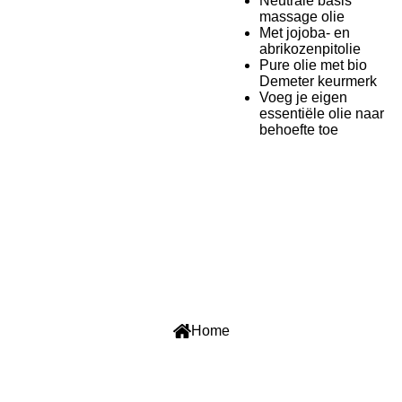
Neutrale basis
massage olie
Met jojoba- en
abrikozenpitolie
Pure olie met bio
Demeter keurmerk
Voeg je eigen
essentiële olie naar
behoefte toe
F
W
a
h
c
a
Home
e
t
b
s
o
A
o
p