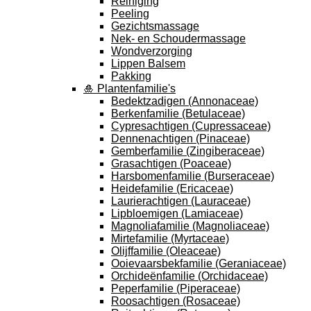
Reiniging
Peeling
Gezichtsmassage
Nek- en Schoudermassage
Wondverzorging
Lippen Balsem
Pakking
🎍 Plantenfamilie's
Bedektzadigen (Annonaceae)
Berkenfamilie (Betulaceae)
Cypresachtigen (Cupressaceae)
Dennenachtigen (Pinaceae)
Gemberfamilie (Zingiberaceae)
Grasachtigen (Poaceae)
Harsbomenfamilie (Burseraceae)
Heidefamilie (Ericaceae)
Laurierachtigen (Lauraceae)
Lipbloemigen (Lamiaceae)
Magnoliafamilie (Magnoliaceae)
Mirtefamilie (Myrtaceae)
Olijffamilie (Oleaceae)
Ooievaarsbekfamilie (Geraniaceae)
Orchideënfamilie (Orchidaceae)
Peperfamilie (Piperaceae)
Roosachtigen (Rosaceae)