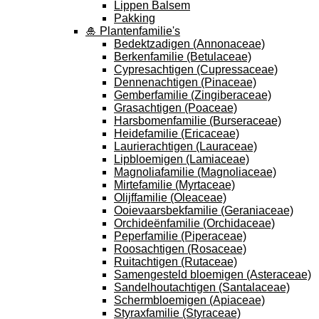
Lippen Balsem
Pakking
🎍 Plantenfamilie's
Bedektzadigen (Annonaceae)
Berkenfamilie (Betulaceae)
Cypresachtigen (Cupressaceae)
Dennenachtigen (Pinaceae)
Gemberfamilie (Zingiberaceae)
Grasachtigen (Poaceae)
Harsbomenfamilie (Burseraceae)
Heidefamilie (Ericaceae)
Laurierachtigen (Lauraceae)
Lipbloemigen (Lamiaceae)
Magnoliafamilie (Magnoliaceae)
Mirtefamilie (Myrtaceae)
Olijffamilie (Oleaceae)
Ooievaarsbekfamilie (Geraniaceae)
Orchideënfamilie (Orchidaceae)
Peperfamilie (Piperaceae)
Roosachtigen (Rosaceae)
Ruitachtigen (Rutaceae)
Samengesteld bloemigen (Asteraceae)
Sandelhoutachtigen (Santalaceae)
Schermbloemigen (Apiaceae)
Styraxfamilie (Styraceae)