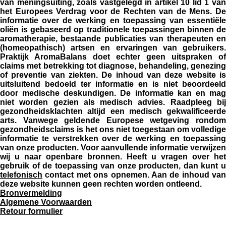
van meningsuiting, zoals vastgelegd in artikel 10 lid 1 van
het Europees Verdrag voor de Rechten van de Mens. De
informatie over de werking en toepassing van essentiële
oliën is gebaseerd op traditionele toepassingen binnen de
aromatherapie, bestaande publicaties van therapeuten en
(homeopathisch) artsen en ervaringen van gebruikers.
Praktijk AromaBalans doet echter geen uitspraken of
claims met betrekking tot diagnose, behandeling, genezing
of preventie van ziekten. De inhoud van deze website is
uitsluitend bedoeld ter informatie en is niet beoordeeld
door medische deskundigen. De informatie kan en mag
niet worden gezien als medisch advies. Raadpleeg bij
gezondheidsklachten altijd een medisch gekwalificeerde
arts. Vanwege geldende Europese wetgeving rondom
gezondheidsclaims is het ons niet toegestaan om volledige
informatie te verstrekken over de werking en toepassing
van onze producten. Voor aanvullende informatie verwijzen
wij u naar openbare bronnen. Heeft u vragen over het
gebruik of de toepassing van onze producten, dan kunt u
telefonisch
contact met ons opnemen. Aan de inhoud van
deze website kunnen geen rechten worden ontleend.
Bronvermelding
Algemene Voorwaarden
Retour formulier