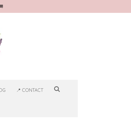
🚚
LOG
📍 CONTACT