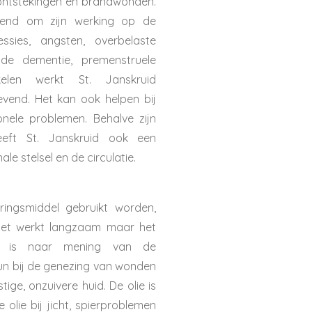
ontstekingen en brandwonden.
kend om zijn werking op de
essies, angsten, overbelaste
nde dementie, premenstruele
kelen werkt St. Janskruid
evend. Het kan ook helpen bij
nele problemen. Behalve zijn
eeft St. Janskruid ook een
e stelsel en de circulatie.
ringsmiddel gebruikt worden,
het werkt langzaam maar het
t. is naar mening van de
un bij de genezing van wonden
ige, onzuivere huid. De olie is
olie bij jicht, spierproblemen