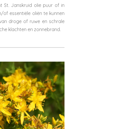
 St. Janskruid olie puur of in
of essentiële oliën te kunnen
 van droge of ruwe en schrale
tische klachten en zonnebrand.