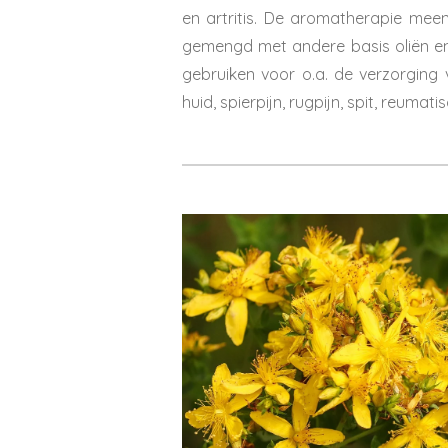
en artritis. De aromatherapie meent
gemengd met andere basis oliën en/
gebruiken voor o.a. de verzorging
huid, spierpijn, rugpijn, spit, reuma