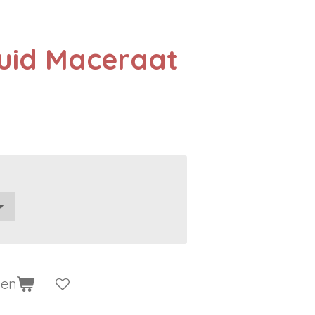
ruid Maceraat
gen