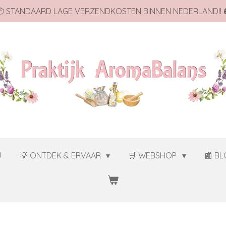
 STANDAARD LAGE VERZENDKOSTEN BINNEN NEDERLAND!! 
J
💡 ONTDEK & ERVAAR
🛒 WEBSHOP
📰 B