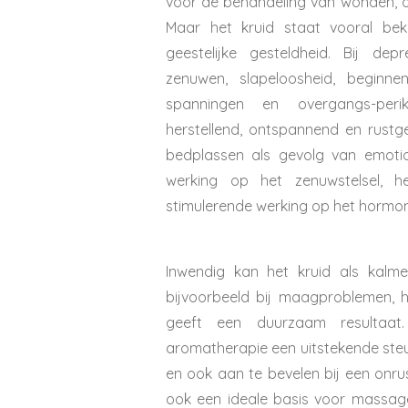
voor de behandeling van wonden, 
Maar het kruid staat vooral be
geestelijke gesteldheid. Bij depr
zenuwen, slapeloosheid, beginne
spanningen en overgangs-peri
herstellend, ontspannend en rustg
bedplassen als gevolg van emotio
werking op het zenuwstelsel, h
stimulerende werking op het hormonal
Inwendig kan het kruid als kalme
bijvoorbeeld bij maagproblemen, 
geeft een duurzaam resultaa
aromatherapie een uitstekende ste
en ook aan te bevelen bij een onrust
ook een ideale basis voor massage 