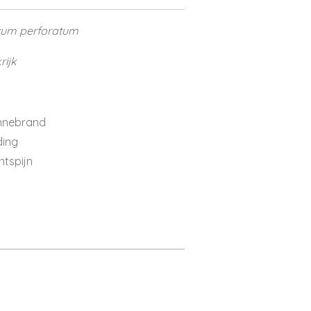
um perforatum
rijk
zonnebrand
ding
htspijn