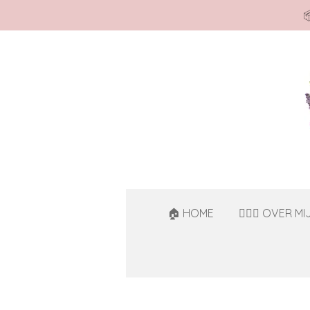

Ga
direct
naar
de
hoofdinhoud
🏠 HOME
🙋🏻‍♀️ OVER MI