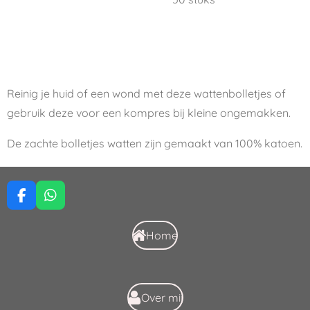
Reinig je huid of een wond met deze wattenbolletjes of
gebruik deze voor een kompres bij kleine ongemakken.
De zachte bolletjes watten zijn gemaakt van 100% katoen.
F
W
a
h
c
a
Home
e
t
b
s
o
A
o
p
k
p
Over mij