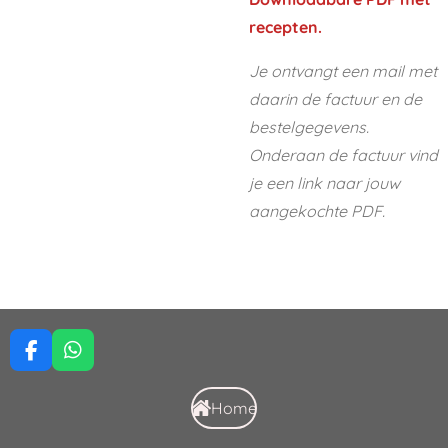
recepten.
Je ontvangt een mail met
daarin de factuur en de
bestelgegevens.
Onderaan de factuur vind
je een link naar jouw
aangekochte PDF.
F
W
a
h
c
a
Home
e
t
b
s