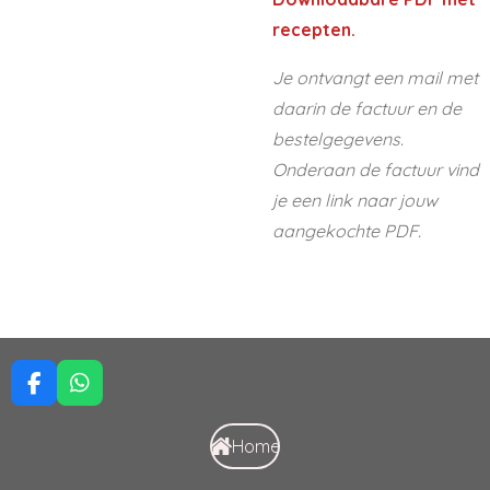
recepten.
Je ontvangt een mail met
daarin de factuur en de
bestelgegevens.
Onderaan de factuur vind
je een link naar jouw
aangekochte PDF.
F
W
a
h
c
a
Home
e
t
b
s