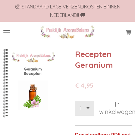
📦 STANDAARD LAGE VERZENDKOSTEN BINNEN
Ga
NEDERLAND!! 🚚
direct
naar
de
hoofdinhoud
Recepten
Geranium
€ 4,95
In
winkelwage
Downloadbare PDF met