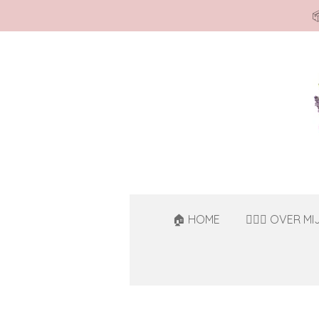

Ga
direct
naar
de
hoofdinhoud
🏠 HOME
🙋🏻‍♀️ OVER MI