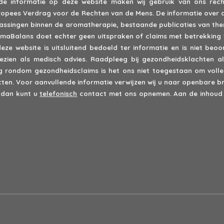
 de informatie op deze website maken wij gebruik van ons recht
 Europees Verdrag voor de Rechten van de Mens. De informatie over 
epassingen binnen de aromatherapie, bestaande publicaties van th
romaBalans doet echter geen uitspraken of claims met betrekking 
deze website is uitsluitend bedoeld ter informatie en is niet be
zien als medisch advies. Raadpleeg bij gezondheidsklachten alt
rondom gezondheidsclaims is het ons niet toegestaan om volled
en. Voor aanvullende informatie verwijzen wij u naar openbare br
 dan kunt u
telefonisch
contact met ons opnemen. Aan de inhoud 