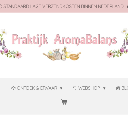
 STANDAARD LAGE VERZENDKOSTEN BINNEN NEDERLAND!! 
J
💡 ONTDEK & ERVAAR
🛒 WEBSHOP
📰 B