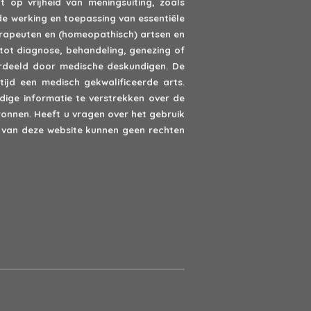
 op vrijheid van meningsuiting, zoals
de werking en toepassing van essentiële
erapeuten en (homeopathisch) artsen en
tot diagnose, behandeling, genezing of
oordeeld door medische deskundigen. De
ijd een medisch gekwalificeerde arts.
ige informatie te verstrekken over de
onnen. Heeft u vragen over het gebruik
van deze website kunnen geen rechten