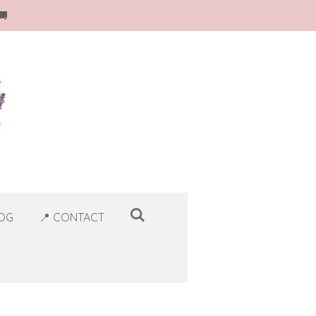
🚚
LOG
📍 CONTACT