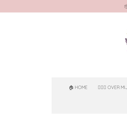

Ga
direct
naar
de
hoofdinhoud
🏠 HOME
🙋🏻‍♀️ OVER MI