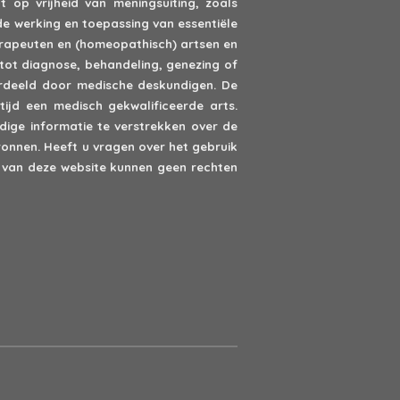
 op vrijheid van meningsuiting, zoals
de werking en toepassing van essentiële
erapeuten en (homeopathisch) artsen en
tot diagnose, behandeling, genezing of
oordeeld door medische deskundigen. De
ijd een medisch gekwalificeerde arts.
ige informatie te verstrekken over de
onnen. Heeft u vragen over het gebruik
van deze website kunnen geen rechten