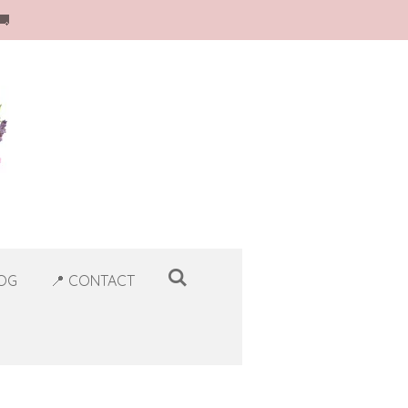
🚚
LOG
📍 CONTACT