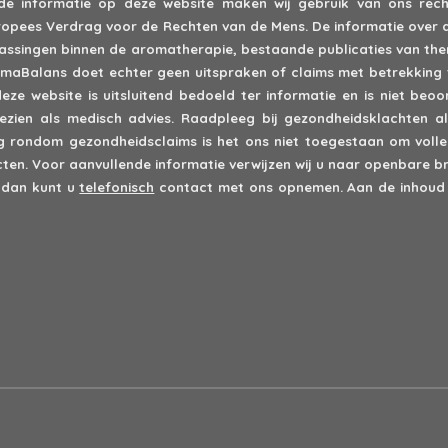
 de informatie op deze website maken wij gebruik van ons recht
 Europees Verdrag voor de Rechten van de Mens. De informatie over 
epassingen binnen de aromatherapie, bestaande publicaties van th
romaBalans doet echter geen uitspraken of claims met betrekking 
deze website is uitsluitend bedoeld ter informatie en is niet be
zien als medisch advies. Raadpleeg bij gezondheidsklachten alt
rondom gezondheidsclaims is het ons niet toegestaan om volled
en. Voor aanvullende informatie verwijzen wij u naar openbare br
 dan kunt u
telefonisch
contact met ons opnemen. Aan de inhoud 