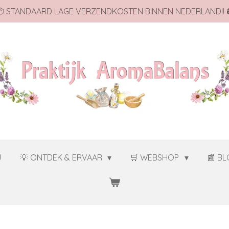
 STANDAARD LAGE VERZENDKOSTEN BINNEN NEDERLAND!! 
J
💡 ONTDEK & ERVAAR
🛒 WEBSHOP
📰 B