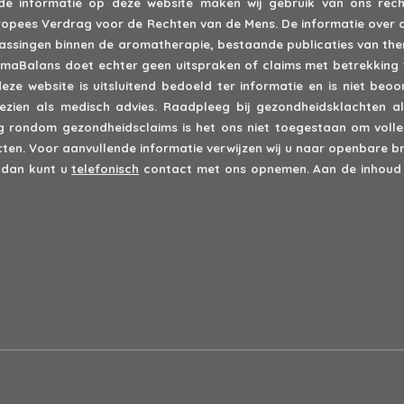
 de informatie op deze website maken wij gebruik van ons recht
 Europees Verdrag voor de Rechten van de Mens. De informatie over 
epassingen binnen de aromatherapie, bestaande publicaties van th
romaBalans doet echter geen uitspraken of claims met betrekking 
deze website is uitsluitend bedoeld ter informatie en is niet be
zien als medisch advies. Raadpleeg bij gezondheidsklachten alt
rondom gezondheidsclaims is het ons niet toegestaan om volled
en. Voor aanvullende informatie verwijzen wij u naar openbare br
 dan kunt u
telefonisch
contact met ons opnemen. Aan de inhoud 