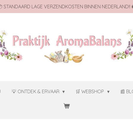
 STANDAARD LAGE VERZENDKOSTEN BINNEN NEDERLAND!! 
J
💡 ONTDEK & ERVAAR
🛒 WEBSHOP
📰 B