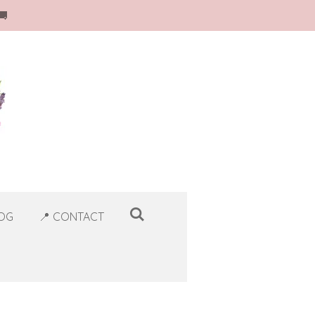
🚚
LOG
📍 CONTACT