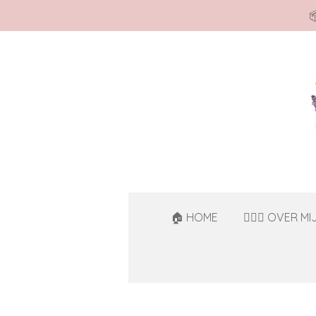

Ga
direct
naar
de
hoofdinhoud
🏠 HOME
🙋🏻‍♀️ OVER MI