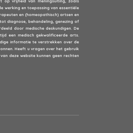
 op vrijheid van meningsuiting, zoals
de werking en toepassing van essentiële
erapeuten en (homeopathisch) artsen en
tot diagnose, behandeling, genezing of
oordeeld door medische deskundigen. De
ijd een medisch gekwalificeerde arts.
ige informatie te verstrekken over de
onnen. Heeft u vragen over het gebruik
van deze website kunnen geen rechten