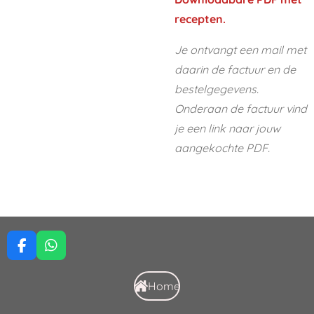
recepten.
Je ontvangt een mail met
daarin de factuur en de
bestelgegevens.
Onderaan de factuur vind
je een link naar jouw
aangekochte PDF.
F
W
a
h
c
a
Home
e
t
b
s