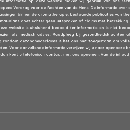
 de informatie op deze website maken wij gebruik van ons recht
 Europees Verdrag voor de Rechten van de Mens. De informatie over 
epassingen binnen de aromatherapie, bestaande publicaties van th
romaBalans doet echter geen uitspraken of claims met betrekking 
deze website is uitsluitend bedoeld ter informatie en is niet be
zien als medisch advies. Raadpleeg bij gezondheidsklachten alt
rondom gezondheidsclaims is het ons niet toegestaan om volled
en. Voor aanvullende informatie verwijzen wij u naar openbare br
 dan kunt u
telefonisch
contact met ons opnemen. Aan de inhoud 