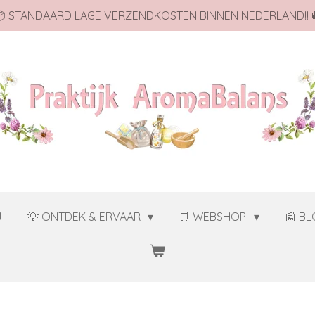
 STANDAARD LAGE VERZENDKOSTEN BINNEN NEDERLAND!! 
J
💡 ONTDEK & ERVAAR
🛒 WEBSHOP
📰 B