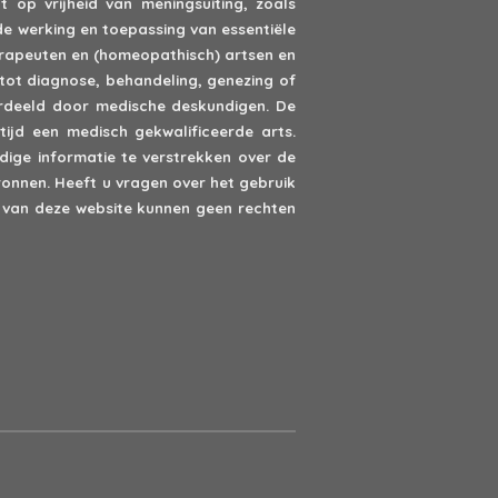
 op vrijheid van meningsuiting, zoals
de werking en toepassing van essentiële
erapeuten en (homeopathisch) artsen en
tot diagnose, behandeling, genezing of
oordeeld door medische deskundigen. De
ijd een medisch gekwalificeerde arts.
ige informatie te verstrekken over de
onnen. Heeft u vragen over het gebruik
van deze website kunnen geen rechten