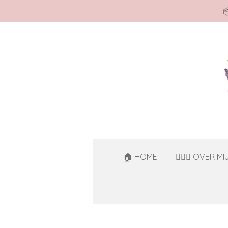

Ga
direct
naar
de
hoofdinhoud
🏠 HOME
🙋🏻‍♀️ OVER MI