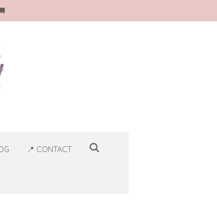
🚚
LOG
📍 CONTACT