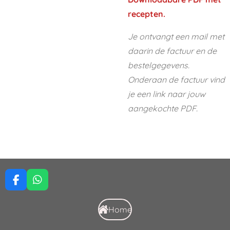
recepten.
Je ontvangt een mail met
daarin de factuur en de
bestelgegevens.
Onderaan de factuur vind
je een link naar jouw
aangekochte PDF.
F
W
a
h
c
a
Home
e
t
b
s