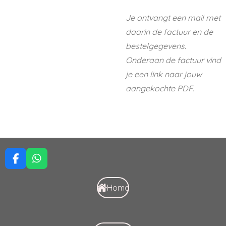
Je ontvangt een mail met
daarin de factuur en de
bestelgegevens.
Onderaan de factuur vind
je een link naar jouw
aangekochte PDF.
F
W
a
h
c
a
Home
e
t
b
s
o
A
o
p