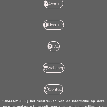
k
p
Over mij
Meer info
FAQ
Webshop
Contact
*DISCLAIMER
Bij het verstrekken van de informatie op deze
website maken wij gebruik van ons recht op vrijheid van