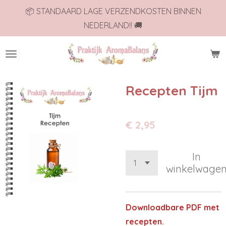
📦 STANDAARD LAGE VERZENDKOSTEN BINNEN
Ga
NEDERLAND!! 🚚
direct
naar
de
hoofdinhoud
Recepten Tijm
€ 2,95
In
winkelwage
Downloadbare PDF met
recepten.