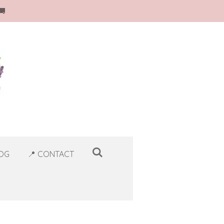
🚚
LOG
📍 CONTACT