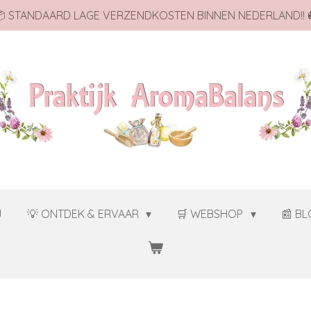
 STANDAARD LAGE VERZENDKOSTEN BINNEN NEDERLAND!! 
J
💡 ONTDEK & ERVAAR
🛒 WEBSHOP
📰 B