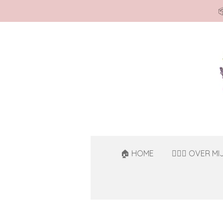

Ga
direct
naar
de
hoofdinhoud
🏠 HOME
🙋🏻‍♀️ OVER MI