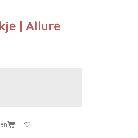
e | Allure
gen