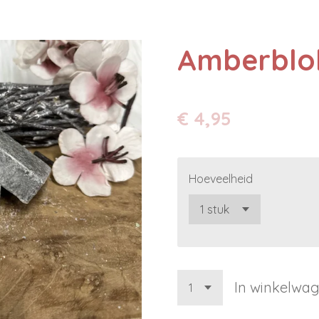
Amberblokj
€ 4,95
Hoeveelheid
In winkelwa