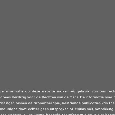
 de informatie op deze website maken wij gebruik van ons recht
 Europees Verdrag voor de Rechten van de Mens. De informatie over 
epassingen binnen de aromatherapie, bestaande publicaties van th
romaBalans doet echter geen uitspraken of claims met betrekking 
deze website is uitsluitend bedoeld ter informatie en is niet be