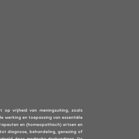
 op vrijheid van meningsuiting, zoals
de werking en toepassing van essentiële
erapeuten en (homeopathisch) artsen en
tot diagnose, behandeling, genezing of
oordeeld door medische deskundigen. De