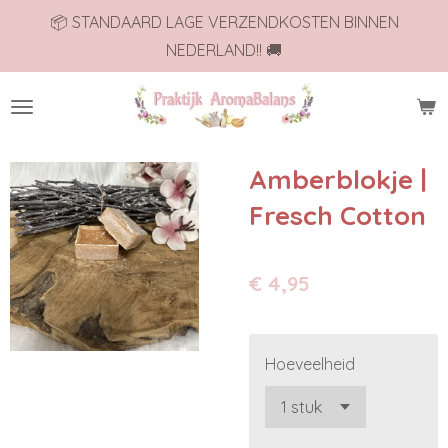
📦 STANDAARD LAGE VERZENDKOSTEN BINNEN
Ga
NEDERLAND!! 🚚
direct
naar
de
hoofdinhoud
Amberblokje |
Fresch Cotton
€ 4,95
Hoeveelheid