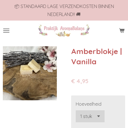
📦 STANDAARD LAGE VERZENDKOSTEN BINNEN
Ga
NEDERLAND!! 🚚
direct
naar
de
hoofdinhoud
Amberblokje |
Vanilla
€ 4,95
Hoeveelheid