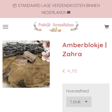
📦 STANDAARD LAGE VERZENDKOSTEN BINNEN
Ga
NEDERLAND!! 🚚
direct
naar
de
hoofdinhoud
Amberblokje |
Zahra
€ 4,95
Hoeveelheid