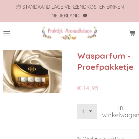
📦 STANDAARD LAGE VERZENDKOSTEN BINNEN
Ga
NEDERLAND!! 🚚
direct
naar
de
hoofdinhoud
Wasparfum -
Proefpakketje
€ 14,95
In
winkelwage
1x 10ml Blossom Drip