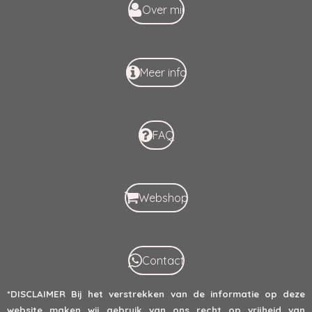
k
p
Over mij
Meer info
FAQ
Webshop
Contact
*DISCLAIMER
Bij het verstrekken van de informatie op deze
website maken wij gebruik van ons recht op vrijheid van