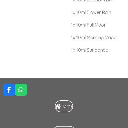
1x 10ml Flower Rain
1x 10ml Full Moon
1x 10ml Morning Vapor
1x 10ml Sundance
F
W
a
h
c
a
Home
e
t
b
s
o
A
o
p