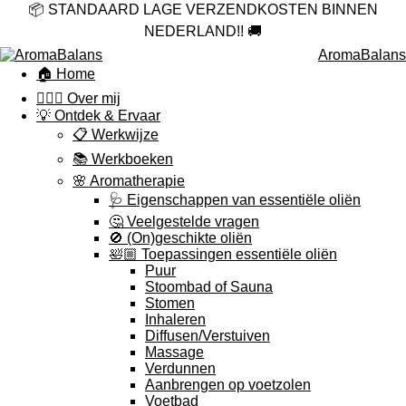
📦 STANDAARD LAGE VERZENDKOSTEN BINNEN
NEDERLAND!! 🚚
AromaBalans
🏠 Home
🙋🏻‍♀️ Over mij
💡 Ontdek & Ervaar
📋 Werkwijze
📚 Werkboeken
🌸 Aromatherapie
🩺 Eigenschappen van essentiële oliën
🤔 Veelgestelde vragen
🚫 (On)geschikte oliën
🛀🏼 Toepassingen essentiële oliën
Puur
Stoombad of Sauna
Stomen
Inhaleren
Diffusen/Verstuiven
Massage
Verdunnen
Aanbrengen op voetzolen
Voetbad