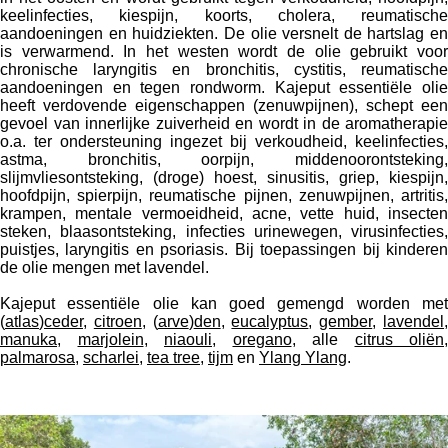
keelinfecties, kiespijn, koorts, cholera, reumatische
aandoeningen en huidziekten. De olie versnelt de hartslag en
is verwarmend. In het westen wordt de olie gebruikt voor
chronische laryngitis en bronchitis, cystitis, reumatische
aandoeningen en tegen rondworm. Kajeput essentiële olie
heeft verdovende eigenschappen (zenuwpijnen), schept een
gevoel van innerlijke zuiverheid en wordt in de aromatherapie
o.a. ter ondersteuning ingezet bij verkoudheid, keelinfecties,
astma, bronchitis, oorpijn, middenoorontsteking,
slijmvliesontsteking, (droge) hoest, sinusitis, griep, kiespijn,
hoofdpijn, spierpijn, reumatische pijnen, zenuwpijnen, artritis,
krampen, mentale vermoeidheid, acne, vette huid, insecten
steken, blaasontsteking, infecties urinewegen, virusinfecties,
puistjes, laryngitis en psoriasis. Bij toepassingen bij kinderen
de olie mengen met lavendel.
Kajeput essentiële olie kan goed gemengd worden met
(
atlas
)
ceder
,
citroen
, (
arve
)
den
,
eucalyptus
,
gember
,
lavendel
manuka
,
marjolein
,
niaouli
,
oregano
, alle
citrus oliën
,
palmarosa
,
scharlei
,
tea tree
,
tijm
en
Ylang Ylang
.