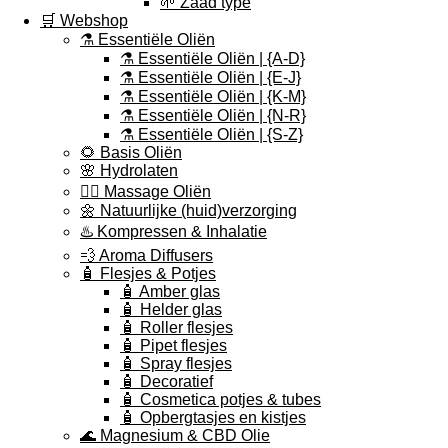
🌱 Zaad type
🛒 Webshop
⚗️ Essentiële Oliën
⚗️ Essentiële Oliën | {A-D}
⚗️ Essentiële Oliën | {E-J}
⚗️ Essentiële Oliën | {K-M}
⚗️ Essentiële Oliën | {N-R}
⚗️ Essentiële Oliën | {S-Z}
🌻 Basis Oliën
🌸 Hydrolaten
💆‍♀️ Massage Oliën
🌼 Natuurlijke (huid)verzorging
♨️ Kompressen & Inhalatie
💨 Aroma Diffusers
🧴 Flesjes & Potjes
🧴 Amber glas
🧴 Helder glas
🧴 Roller flesjes
🧴 Pipet flesjes
🧴 Spray flesjes
🧴 Decoratief
🧴 Cosmetica potjes & tubes
🧴 Opbergtasjes en kistjes
🌊 Magnesium & CBD Olie