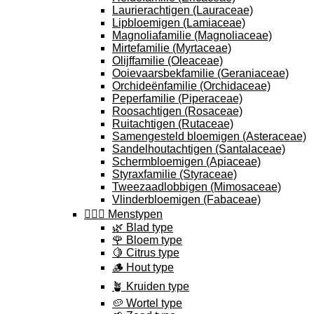
Laurierachtigen (Lauraceae)
Lipbloemigen (Lamiaceae)
Magnoliafamilie (Magnoliaceae)
Mirtefamilie (Myrtaceae)
Olijffamilie (Oleaceae)
Ooievaarsbekfamilie (Geraniaceae)
Orchideënfamilie (Orchidaceae)
Peperfamilie (Piperaceae)
Roosachtigen (Rosaceae)
Ruitachtigen (Rutaceae)
Samengesteld bloemigen (Asteraceae)
Sandelhoutachtigen (Santalaceae)
Schermbloemigen (Apiaceae)
Styraxfamilie (Styraceae)
Tweezaadlobbigen (Mimosaceae)
Vlinderbloemigen (Fabaceae)
🕵🏽‍♀️ Menstypen
🌿 Blad type
🌹 Bloem type
🍋 Citrus type
🪵 Hout type
🪴 Kruiden type
🥔 Wortel type