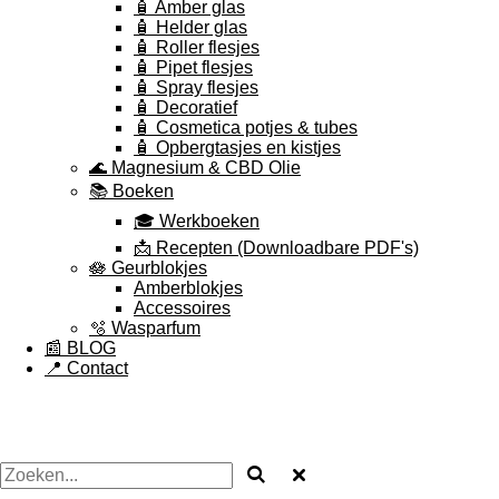
🧴 Amber glas
🧴 Helder glas
🧴 Roller flesjes
🧴 Pipet flesjes
🧴 Spray flesjes
🧴 Decoratief
🧴 Cosmetica potjes & tubes
🧴 Opbergtasjes en kistjes
🌊 Magnesium & CBD Olie
📚 Boeken
🎓 Werkboeken
📩 Recepten (Downloadbare PDF's)
🪷 Geurblokjes
Amberblokjes
Accessoires
🫧 Wasparfum
📰 BLOG
📍 Contact