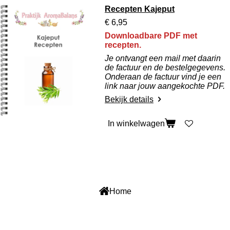
Recepten Kajeput
€ 6,95
Downloadbare PDF met
recepten.
Je ontvangt een mail met daarin
de factuur en de bestelgegevens.
Onderaan de factuur vind je een
link naar jouw aangekochte PDF.
Bekijk details
In winkelwagen
F
W
a
h
c
a
Home
e
t
b
s
o
A
o
p