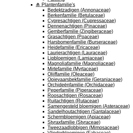
🎍 Plantenfamilie's
Bedektzadigen (Annonaceae)
Berkenfamilie (Betulaceae)
Cypresachtigen (Cupressaceae)
Dennenachtigen (Pinaceae)
Gemberfamilie (Zingiberaceae)
Grasachtigen (Poaceae)
Harsbomenfamilie (Burseraceae)
Heidefamilie (Ericaceae)
Laurierachtigen (Lauraceae)
Lipbloemigen (Lamiaceae)
Magnoliafamilie (Magnoliaceae)
Mirtefamilie (Myrtaceae)
Olijffamilie (Oleaceae)
Ooievaarsbekfamilie (Geraniaceae)
Orchideënfamilie (Orchidaceae)
Peperfamilie (Piperaceae)
Roosachtigen (Rosaceae)
Ruitachtigen (Rutaceae)
Samengesteld bloemigen (Asteraceae)
Sandelhoutachtigen (Santalaceae)
Schermbloemigen (Apiaceae)
Styraxfamilie (Styraceae)
Tweezaadlobbigen (Mimosaceae)
Vlinderbloemigen (Fabaceae)