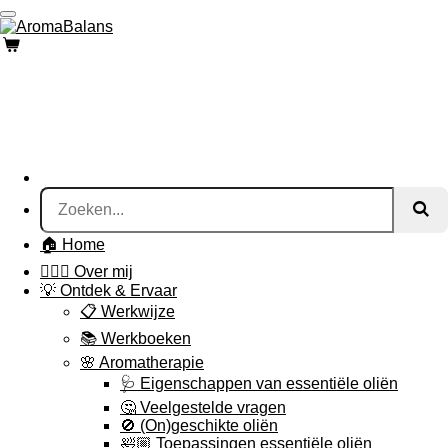
Ga
direct
naar
de
hoofdinhoud
🏠 Home
🙋🏻‍♀️ Over mij
💡 Ontdek & Ervaar
📋 Werkwijze
📚 Werkboeken
🌸 Aromatherapie
🩺 Eigenschappen van essentiële oliën
🤔 Veelgestelde vragen
🚫 (On)geschikte oliën
🛀🏼 Toepassingen essentiële oliën