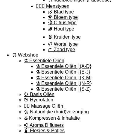
🕵🏽‍♀️ Menstypen
🌿 Blad type
🌹 Bloem type
🍋 Citrus type
🪵 Hout type
🪴 Kruiden type
🥔 Wortel type
🌱 Zaad type
🛒 Webshop
⚗️ Essentiële Oliën
⚗️ Essentiële Oliën | {A-D}
⚗️ Essentiële Oliën | {E-J}
⚗️ Essentiële Oliën | {K-M}
⚗️ Essentiële Oliën | {N-R}
⚗️ Essentiële Oliën | {S-Z}
🌻 Basis Oliën
🌸 Hydrolaten
💆‍♀️ Massage Oliën
🌼 Natuurlijke (huid)verzorging
♨️ Kompressen & Inhalatie
💨 Aroma Diffusers
🧴 Flesjes & Potjes