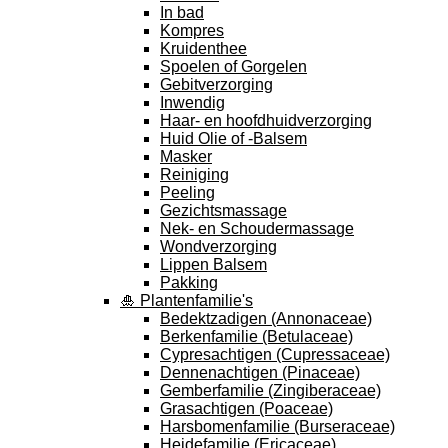
In bad
Kompres
Kruidenthee
Spoelen of Gorgelen
Gebitverzorging
Inwendig
Haar- en hoofdhuidverzorging
Huid Olie of -Balsem
Masker
Reiniging
Peeling
Gezichtsmassage
Nek- en Schoudermassage
Wondverzorging
Lippen Balsem
Pakking
🎍 Plantenfamilie's
Bedektzadigen (Annonaceae)
Berkenfamilie (Betulaceae)
Cypresachtigen (Cupressaceae)
Dennenachtigen (Pinaceae)
Gemberfamilie (Zingiberaceae)
Grasachtigen (Poaceae)
Harsbomenfamilie (Burseraceae)
Heidefamilie (Ericaceae)