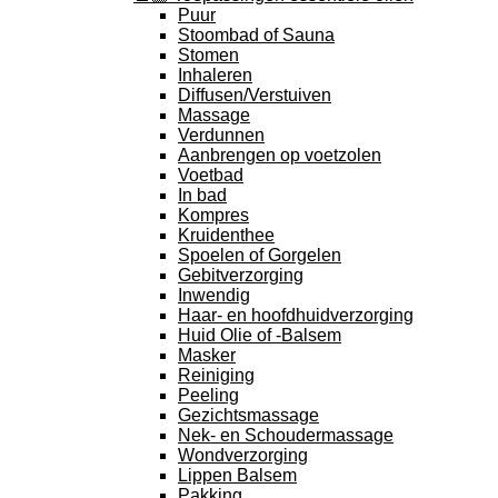
Puur
Stoombad of Sauna
Stomen
Inhaleren
Diffusen/Verstuiven
Massage
Verdunnen
Aanbrengen op voetzolen
Voetbad
In bad
Kompres
Kruidenthee
Spoelen of Gorgelen
Gebitverzorging
Inwendig
Haar- en hoofdhuidverzorging
Huid Olie of -Balsem
Masker
Reiniging
Peeling
Gezichtsmassage
Nek- en Schoudermassage
Wondverzorging
Lippen Balsem
Pakking