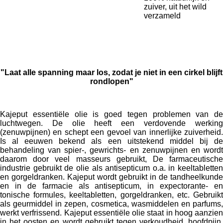
zuiver, uit het wild
verzameld
"Laat alle spanning maar los, zodat je niet in een cirkel blijft
rondlopen
"
Kajeput essentiële olie is goed tegen problemen van de
luchtwegen. De olie heeft een verdovende werking
(zenuwpijnen) en schept een gevoel van innerlijke zuiverheid.
Is al eeuwen bekend als een uitstekend middel bij de
behandeling van spier-, gewrichts- en zenuwpijnen en wordt
daarom door veel masseurs gebruikt, De farmaceutische
industrie gebruikt de olie als antisepticum o.a. in keeltabletten
en gorgeldranken. Kajeput wordt gebruikt in de tandheelkunde
en in de farmacie als antisepticum, in expectorante- en
tonische formules, keeltabletten, gorgeldranken, etc. Gebruikt
als geurmiddel in zepen, cosmetica, wasmiddelen en parfums,
werkt verfrissend. Kajeput essentiële olie staat in hoog aanzien
in het oosten en wordt gebruikt tegen verkoudheid, hoofdpijn,