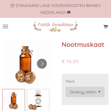
📦 STANDAARD LAGE VERZENDKOSTEN BINNEN
Ga
NEDERLAND!! 🚚
direct
naar
de
hoofdinhoud
Nootmuskaat
€ 14,95
Merk