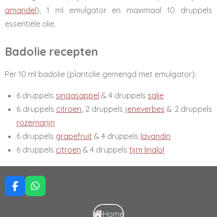
amandel
), 1 ml emulgator en maximaal 10 druppels
essentiële olie.
Badolie recepten
Per 10 ml badolie (plantolie gemengd met emulgator):
6 druppels
sinaasappel
& 4 druppels
salie
6 druppels
citroen
, 2 druppels
jeneverbes
& 2 druppels
rozemarijn
6 druppels
grapefruit
& 4 druppels
lavandin
6 druppels
citroen
& 4 druppels
tijm linalol
F
W
a
h
c
a
Home