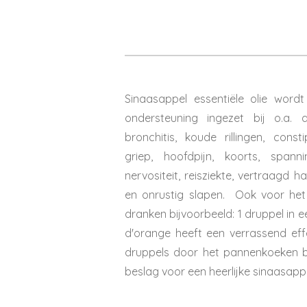
Sinaasappel essentiële olie word
ondersteuning ingezet bij o.a.
bronchitis, koude rillingen, const
griep, hoofdpijn, koorts, spann
nervositeit, reisziekte, vertraagd h
en onrustig slapen. Ook voor het
dranken bijvoorbeeld: 1 druppel in e
d'orange heeft een verrassend eff
druppels door het pannenkoeken b
beslag voor een heerlijke sinaasapp