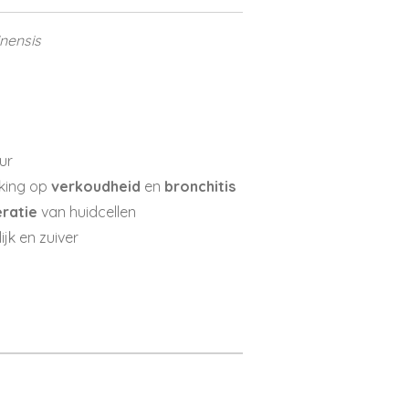
inensis
ur
rking op
verkoudheid
en
bronchitis
ratie
van huidcellen
ijk en zuiver