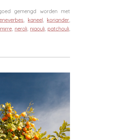
an goed gemengd worden met
jeneverbes
,
kaneel
,
koriander
,
mirre
,
neroli
,
niaouli
,
patchouli
,