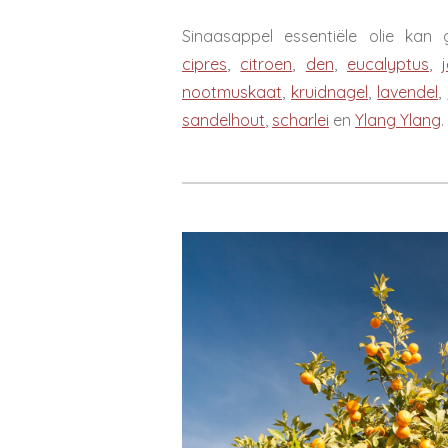
Sinaasappel essentiële olie k
cipres
,
citroen
,
den
,
eucalyptus
,
nootmuskaat
,
kruidnagel
,
lavendel
,
sandelhout
,
scharlei
en
Ylang Ylang
.