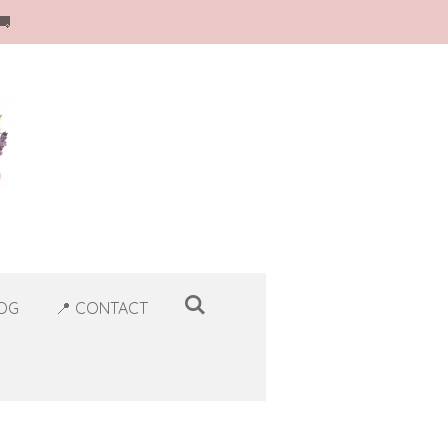
🚚
LOG
📍 CONTACT