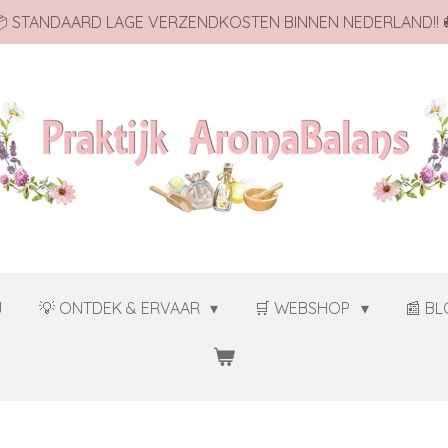
 STANDAARD LAGE VERZENDKOSTEN BINNEN NEDERLAND!! 
J
💡 ONTDEK & ERVAAR
🛒 WEBSHOP
📰 B