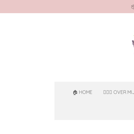

Ga
direct
naar
de
hoofdinhoud
🏠 HOME
🙋🏻‍♀️ OVER MI