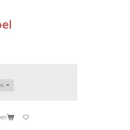
el
gen