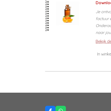
Downlo
Je ontva
factuur 
Onderaan
naar jo
Bekijk de
In wink