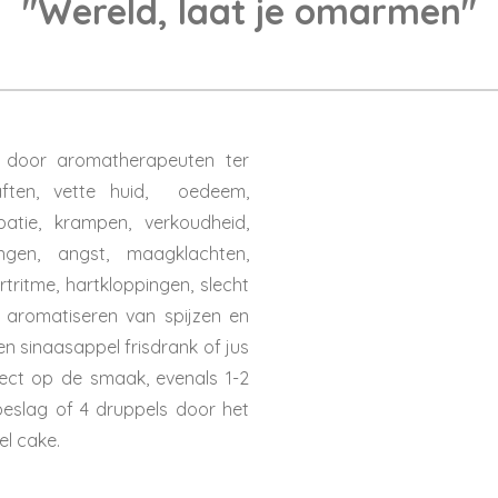
"
Wereld, laat je omarmen
"
t door aromatherapeuten ter
 aften, vette huid, oedeem,
ipatie, krampen, verkoudheid,
ingen, angst, maagklachten,
artritme, hartkloppingen, slecht
 aromatiseren van spijzen en
en sinaasappel frisdrank of jus
ect op de smaak, evenals 1-2
eslag of 4 druppels door het
el cake.