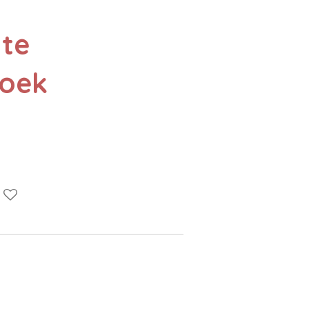
hte
oek