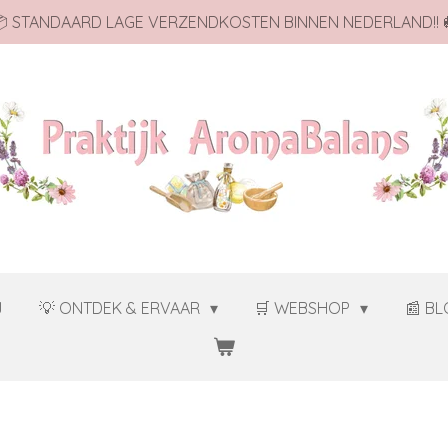
 STANDAARD LAGE VERZENDKOSTEN BINNEN NEDERLAND!! 
J
💡 ONTDEK & ERVAAR
🛒 WEBSHOP
📰 B