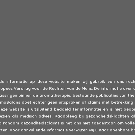
 de informatie op deze website maken wij gebruik van ons recht
 Europees Verdrag voor de Rechten van de Mens. De informatie over 
epassingen binnen de aromatherapie, bestaande publicaties van th
romaBalans doet echter geen uitspraken of claims met betrekking 
deze website is uitsluitend bedoeld ter informatie en is niet be
zien als medisch advies. Raadpleeg bij gezondheidsklachten alt
rondom gezondheidsclaims is het ons niet toegestaan om volled
en. Voor aanvullende informatie verwijzen wij u naar openbare br