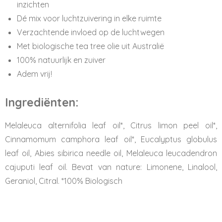
inzichten
Dé mix voor luchtzuivering in elke ruimte
Verzachtende invloed op de luchtwegen
Met biologische tea tree olie uit Australië
100% natuurlijk en zuiver
Adem vrij!
Ingrediënten:
Melaleuca alternifolia leaf oil*, Citrus limon peel oil*,
Cinnamomum camphora leaf oil*, Eucalyptus globulus
leaf oil, Abies sibirica needle oil, Melaleuca leucadendron
cajuputi leaf oil. Bevat van nature: Limonene, Linalool,
Geraniol, Citral. *100% Biologisch