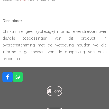
Disclaimer
Chi kan hier geen (volledige) informatie verstrekken over
de/alle toepassingen van dit product. In
overeenstemming met de wetgeving houden we die
informatie gescheiden van de aanprijzing van onze
producten.
F
W
a
h
c
a
Home
e
t
b
s
o
A
o
p