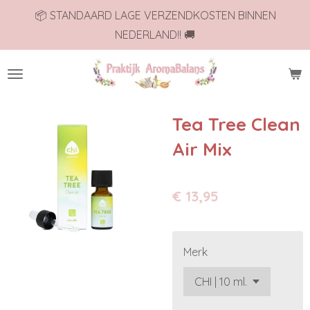
📦 STANDAARD LAGE VERZENDKOSTEN BINNEN
Ga
NEDERLAND!! 🚚
direct
naar
de
hoofdinhoud
Tea Tree Clean
Air Mix
€ 13,95
Merk