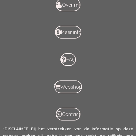
k
p
Over mij
Meer info
FAQ
Webshop
Contact
*DISCLAIMER
Bij het verstrekken van de informatie op deze
website maken wij gebruik van ons recht op vrijheid van