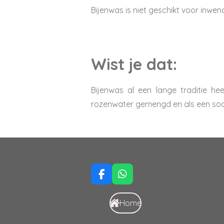
Bijenwas is niet geschikt voor inwen
Wist je dat:
Bijenwas al een lange traditie he
rozenwater gemengd en als een soo
F
W
a
h
c
a
Home
e
t
b
s