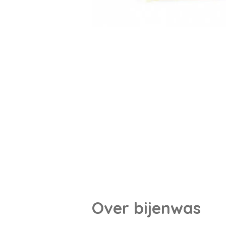
Ove
r bijenwas