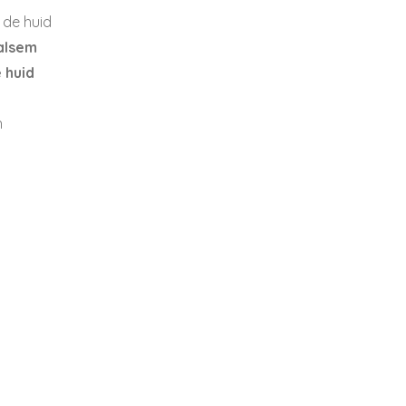
 de huid
alsem
 huid
h