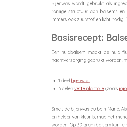
B
ijenwas
wordt
gebruikt als ingre
romige structuur aan balsems
en 
immers ook zuurstof en licht nodig.
Basisrecept: Bal
Een huidbalsem maakt de huid flu
nachtverzorging gebruikt worden, maa
1 deel
bijenwas
6 delen
vette plantolie
(zoals
joj
Smelt de bijenwas au bain-Marie. Al
en helder van kleur is, mag het meng
worden. Op 30 gram balsem kun je ma