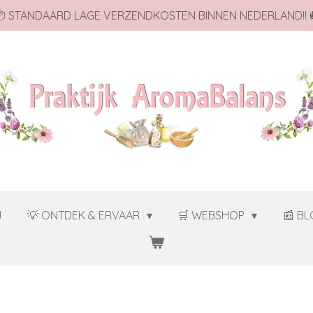
 STANDAARD LAGE VERZENDKOSTEN BINNEN NEDERLAND!! 
J
💡 ONTDEK & ERVAAR
🛒 WEBSHOP
📰 B