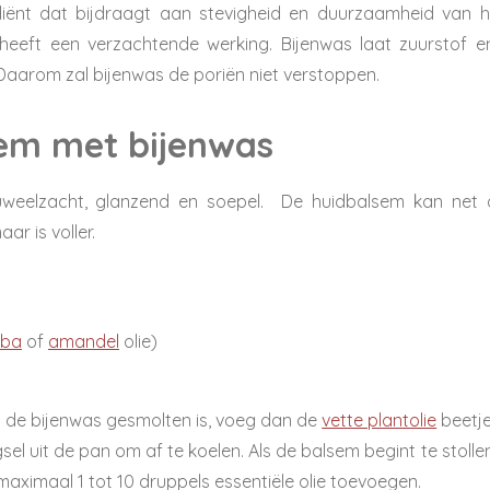
diënt dat bijdraagt aan stevigheid en duurzaamheid van h
heeft een verzachtende werking
.
Bijenwas laat zuurstof e
 Daarom zal bijenwas de poriën niet verstoppen.
sem met bijenwas
weelzacht, glanzend en soepel. De huidbalsem kan net a
r is voller.
oba
of
amandel
olie
)
s de bijenwas gesmolten is, voeg dan de
vette plantolie
beetje
sel uit de pan om af te koelen. Als de balsem begint te stol
ximaal 1 tot 10 druppels essentiële olie toevoegen.