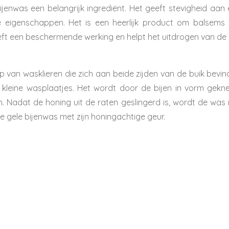
bijenwas een belangrijk ingrediënt. Het geeft stevigheid aan 
e eigenschappen. Het is een heerlijk product
om
balsems
eft een
beschermende werking en helpt het uitdrogen van de
lp van
wasklieren
die zich aan beide zijden van de buik bevi
 kleine
wasplaatjes
. Het wordt door de bijen in vorm gekn
 Nadat de honing uit de raten geslingerd is, wordt de was 
e gele bijenwas
met zijn honingachtige geur.