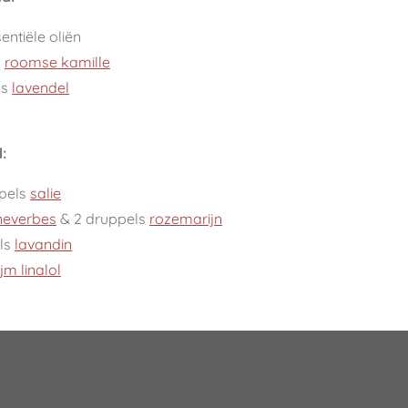
ntiële oliën
s
roomse kamille
ls
lavendel
:
pels
salie
neverbes
& 2 druppels
rozemarijn
ls
lavandin
ijm linalol