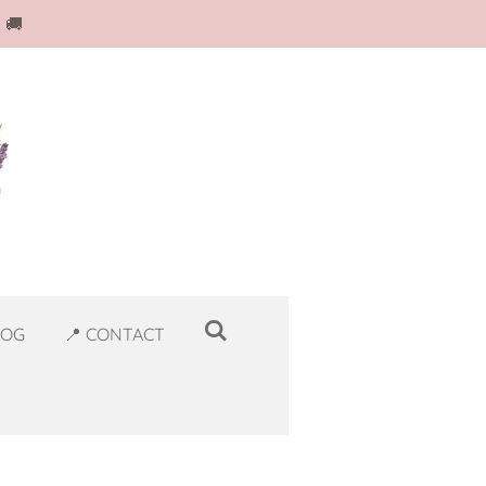
 🚚
LOG
📍 CONTACT