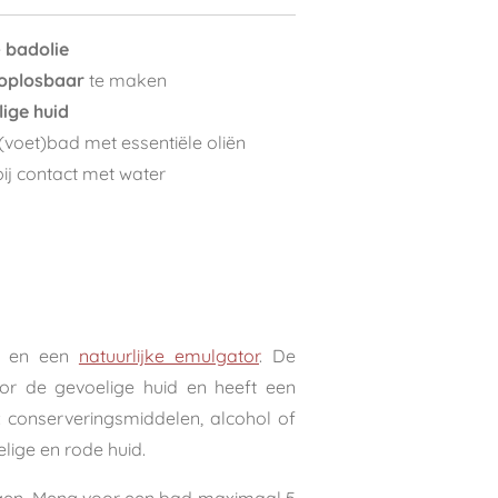
e
badolie
oplosbaar
te maken
ige huid
 (voet)bad met essentiële oliën
bij contact met water
) en een
natuurlijke emulgator
. De
oor de gevoelige huid en heeft een
 conserveringsmiddelen, alcohol of
lige en rode huid.
oegen. Meng voor een bad maximaal 5