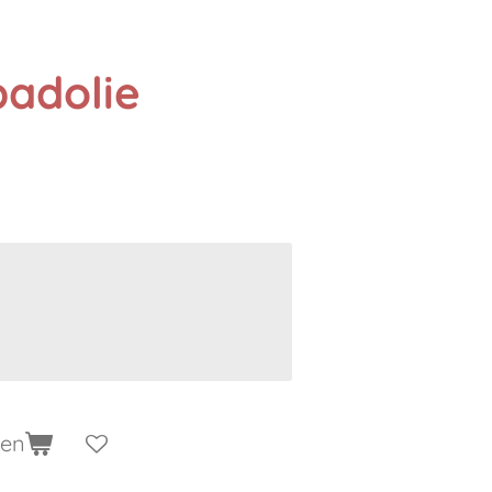
badolie
gen