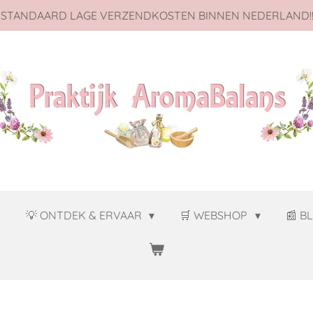
 STANDAARD LAGE VERZENDKOSTEN BINNEN NEDERLAND!!
J
💡 ONTDEK & ERVAAR
🛒 WEBSHOP
📰 B