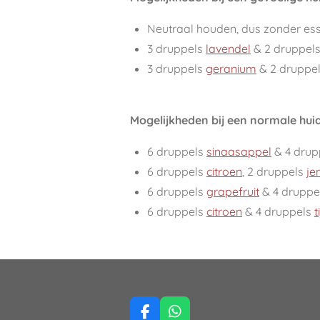
Neutraal houden, dus zonder esse
3 druppels
lavendel
& 2 druppel
3 druppels
geranium
& 2 druppe
Mogelijkheden bij een normale huid
6 druppels
sinaasappel
& 4 drup
6 druppels
citroen
, 2 druppels
je
6 druppels
grapefruit
& 4 druppe
6 druppels
citroen
& 4 druppels
t
F
W