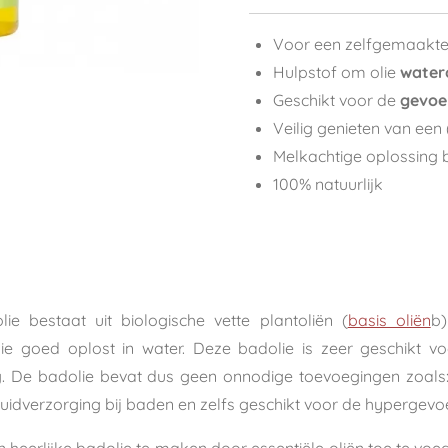
Voor een zelfgemaakt
Hulpstof om olie
water
Geschikt voor de
gevoel
Veilig genieten van een
Melkachtige oplossing 
100% natuurlijk
ie bestaat uit biologische vette plantoliën (
basis oliën
b
ie goed oplost in water. Deze badolie is zeer geschikt v
 De badolie bevat dus geen onnodige toevoegingen zoals:
huidverzorging bij baden en zelfs geschikt voor de hypergevoe
 heerlijke badolie te maken door essentiële oliën toe te v