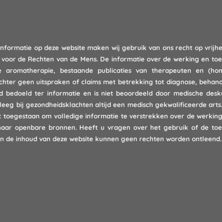
informatie op deze website maken wij gebruik van ons recht op vrijhe
g voor de Rechten van de Mens. De informatie over de werking en toe
de aromatherapie, bestaande publicaties van therapeuten en (ho
chter geen uitspraken of claims met betrekking tot diagnose, behande
end bedoeld ter informatie en is niet beoordeeld door medische des
leeg bij gezondheidsklachten altijd een medisch gekwalificeerde a
t toegestaan om volledige informatie te verstrekken over de werkin
 naar openbare bronnen. Heeft u vragen over het gebruik of de to
n de inhoud van deze website kunnen geen rechten worden ontleend