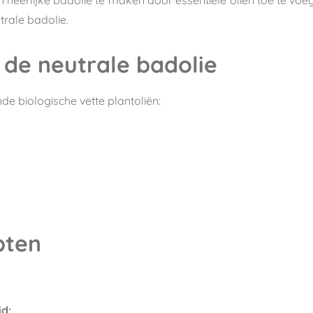
utrale badolie.
 de neutrale badolie
de biologische vette plantoliën:
pten
id: