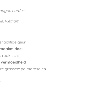
ogon nardus
ië, Vietnam
oenachtige geur
maakmiddel
ls rooklucht
j
vermoeidheid
ere grassen: palmarosa en
r