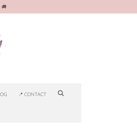
 🚚
LOG
📍 CONTACT