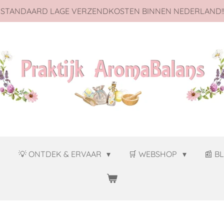
 STANDAARD LAGE VERZENDKOSTEN BINNEN NEDERLAND!!
J
💡 ONTDEK & ERVAAR
🛒 WEBSHOP
📰 B