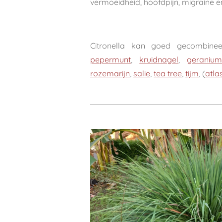
vermoeidheid, hoofdpijn, migraine e
Citronella kan goed gecombin
pepermunt
,
kruidnagel
,
geraniu
rozemarijn
,
salie
,
tea tree
,
tijm
, (
atla