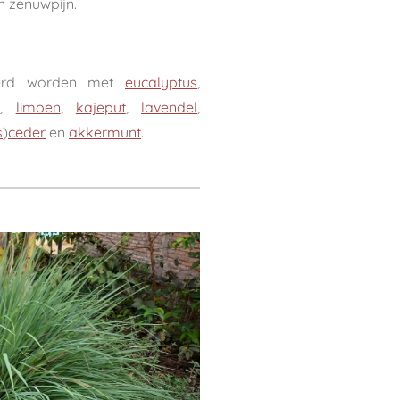
n zenuwpijn.
eerd worden met
eucalyptus
,
m
,
limoen
,
kajeput
,
lavendel
,
s
)
ceder
en
akkermunt
.