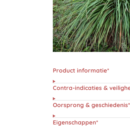
Product informatie*
Contra-indicaties & veiligh
Oorsprong & geschiedenis*
Eigenschappen*