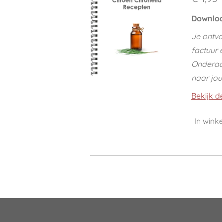
Downloa
Je ontva
factuur 
Onderaan
naar jo
Bekijk d
In win