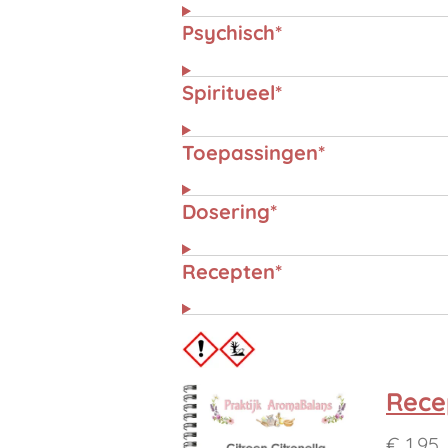
Psychisch*
Spiritueel*
Toepassingen*
Dosering*
Recepten*
Rece
€ 1,95