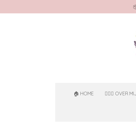

Ga
direct
naar
de
hoofdinhoud
🏠 HOME
🙋🏻‍♀️ OVER MI