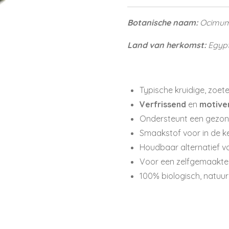
Botanische naam:
Ocimum 
Land van herkomst:
Egypt
Typische kruidige, zoet
V
erfrissend
en
motive
Ondersteunt een gezo
Smaakstof voor in de k
Houdbaar alternatief v
Voor een zelfgemaakt
100% biologisch, natuurl