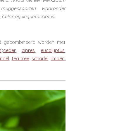
 muggensoorten waaronder
 Culex qyuinquefasciatus.
oed gecombineerd worden met
s
)
ceder
,
cipres
,
eucalyptus
,
endel
,
tea tree
,
scharlei
,
limoen
,