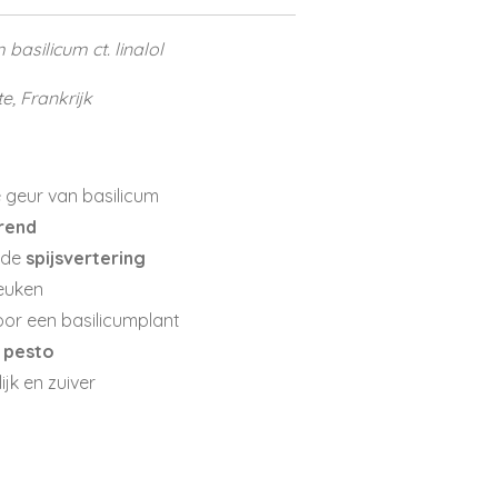
basilicum ct. linalol
e, Frankrijk
e geur van basilicum
rend
nde
spijsvertering
euken
oor een basilicumplant
e
pesto
ijk en zuiver