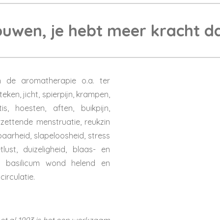
ouwen, je hebt meer kracht da
in de aromatherapie o.a. ter
eken, jicht, spierpijn, krampen,
tis, hoesten, aften, buikpijn,
rzettende menstruatie, reukzin
lbaarheid, slapeloosheid, stress
ust, duizeligheid, blaas- en
s basilicum wond helend en
circulatie.
t al 1993 is het een werkzaam