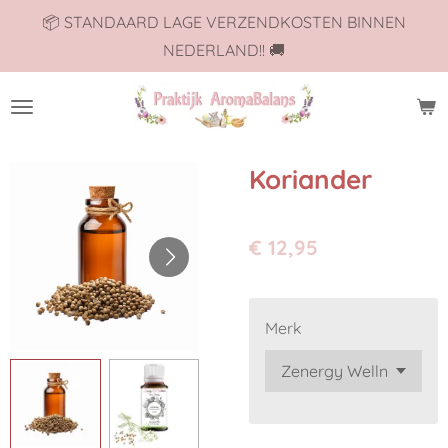
📦 STANDAARD LAGE VERZENDKOSTEN BINNEN
Ga
NEDERLAND!! 🚚
direct
naar
de
hoofdinhoud
Koriander
€ 12,95
Merk