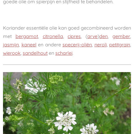
goede olie om spierpijn en stijfheid te behandelen.
Koriander essentiële olie kan goed gecombineerd worden
met
bergamot
,
citronella
,
cipres
, (
arve
)
den
,
gember
,
jasmijn
,
kaneel
en andere
specerij-oliën
,
neroli
,
petitgrain
,
wierook
,
sandelhout
en
scharlei
.