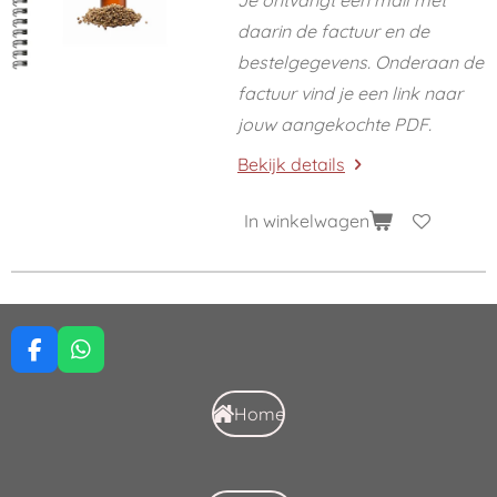
Je ontvangt een mail met
daarin de factuur en de
bestelgegevens. Onderaan de
factuur vind je een link naar
jouw aangekochte PDF.
Bekijk details
In winkelwagen
F
W
a
h
c
a
Home
e
t
b
s
o
A
o
p