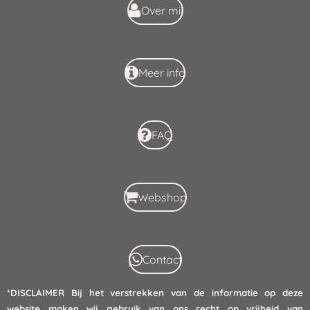
k
p
Over mij
Meer info
FAQ
Webshop
Contact
*DISCLAIMER
Bij het verstrekken van de informatie op deze
website maken wij gebruik van ons recht op vrijheid van